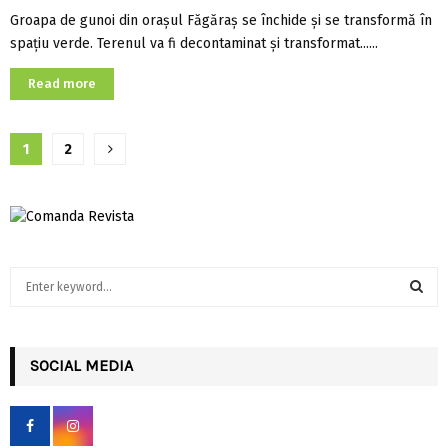
Groapa de gunoi din orașul Făgăraș se închide și se transformă în
spațiu verde. Terenul va fi decontaminat și transformat......
Read more
Paginație
1
2
articole
S
e
a
S
r
c
SOCIAL MEDIA
E
h
f
A
o
r
R