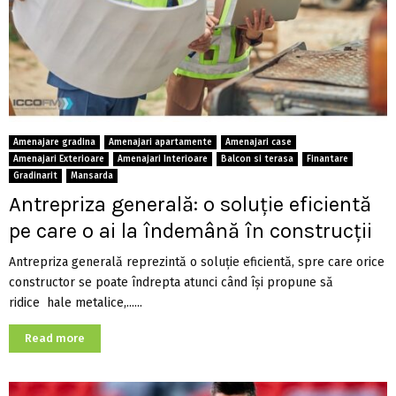
Amenajare gradina
Amenajari apartamente
Amenajari case
Amenajari Exterioare
Amenajari Interioare
Balcon si terasa
Finantare
Gradinarit
Mansarda
Antrepriza generală: o soluție eficientă
pe care o ai la îndemână în construcții
Antrepriza generală reprezintă o soluție eficientă, spre care orice
constructor se poate îndrepta atunci când își propune să
ridice hale metalice,......
Read more