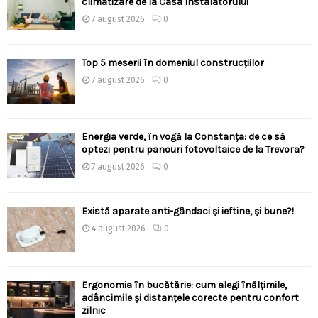
climatizare de la Casa Instalatorului
7 august 2026
0
Top 5 meserii în domeniul construcțiilor
7 august 2026
0
Energia verde, în vogă la Constanța: de ce să
optezi pentru panouri fotovoltaice de la Trevora?
7 august 2026
0
Există aparate anti-gândaci și ieftine, și bune?!
4 august 2026
0
Ergonomia în bucătărie: cum alegi înălțimile,
adâncimile și distanțele corecte pentru confort
zilnic