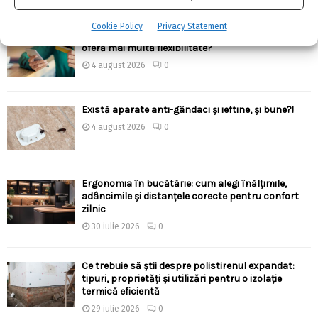
ARTICOLE RECENTE
Cookie Policy
Privacy Statement
Linie de credit sau împrumut clasic: care variantă
oferă mai multă flexibilitate?
4 august 2026
0
Există aparate anti-gândaci și ieftine, și bune?!
4 august 2026
0
Ergonomia în bucătărie: cum alegi înălțimile,
adâncimile și distanțele corecte pentru confort
zilnic
30 iulie 2026
0
Ce trebuie să știi despre polistirenul expandat:
tipuri, proprietăți și utilizări pentru o izolație
termică eficientă
29 iulie 2026
0