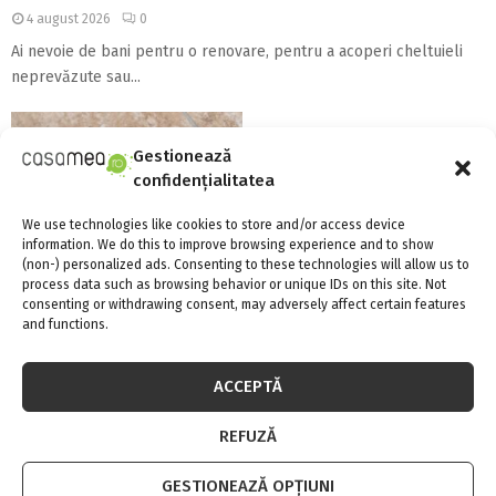
4 august 2026
0
Ai nevoie de bani pentru o renovare, pentru a acoperi cheltuieli
neprevăzute sau...
Gestionează
confidențialitatea
We use technologies like cookies to store and/or access device
information. We do this to improve browsing experience and to show
(non-) personalized ads. Consenting to these technologies will allow us to
Există aparate anti-gândaci și
process data such as browsing behavior or unique IDs on this site. Not
ieftine, și bune?!
consenting or withdrawing consent, may adversely affect certain features
and functions.
URMARESTE-NE PE FACEBOOK
ACCEPTĂ
REFUZĂ
GESTIONEAZĂ OPȚIUNI