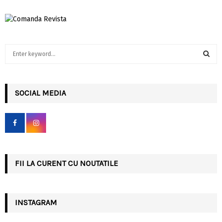
S
e
a
S
r
c
SOCIAL MEDIA
E
h
f
A
o
r
R
:
C
FII LA CURENT CU NOUTATILE
H
INSTAGRAM