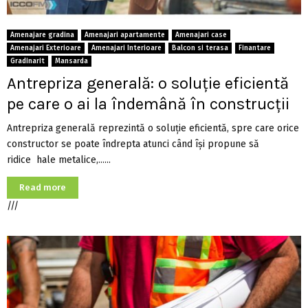
Amenajare gradina
Amenajari apartamente
Amenajari case
Amenajari Exterioare
Amenajari Interioare
Balcon si terasa
Finantare
Gradinarit
Mansarda
Antrepriza generală: o soluție eficientă
pe care o ai la îndemână în construcții
Antrepriza generală reprezintă o soluție eficientă, spre care orice
constructor se poate îndrepta atunci când își propune să
ridice hale metalice,......
Read more
///