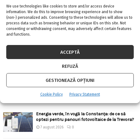
We use technologies like cookies to store and/or access device
information. We do this to improve browsing experience and to show
(non-) personalized ads. Consenting to these technologies will allow us to
process data such as browsing behavior or unique IDs on this site. Not
consenting or withdrawing consent, may adversely affect certain features
ARTICOLE RECENTE
and functions.
Confort termic pe timpul verii cu soluțiile de
ACCEPTĂ
climatizare de la Casa Instalatorului
7 august 2026
0
REFUZĂ
GESTIONEAZĂ OPȚIUNI
Top 5 meserii în domeniul construcțiilor
7 august 2026
0
Cookie Policy
Privacy Statement
Energia verde, în vogă la Constanța: de ce să
optezi pentru panouri fotovoltaice de la Trevora?
7 august 2026
0