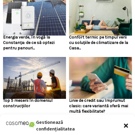
Energia verde, în vogă la
Confort termic pe timpul verii
Constanța: de ce să optezi
cu soluțiile de climatizare de la
pentru panouri...
Casa...
Top 5 meserii în domeniul
Linie de credit sau împrumut
construcțiilor
clasic: care variantă oferă mai
multă flexibilitate?
Gestionează
confidențialitatea
URMARESTE-NE PE FACEBOOK