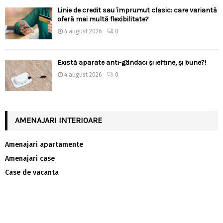
Linie de credit sau împrumut clasic: care variantă
oferă mai multă flexibilitate?
4 august 2026
0
Există aparate anti-gândaci și ieftine, și bune?!
4 august 2026
0
AMENAJARI INTERIOARE
Amenajari apartamente
Amenajari case
Case de vacanta