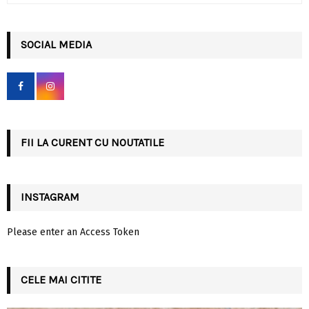
a
S
r
c
SOCIAL MEDIA
E
h
f
A
o
r
R
:
C
FII LA CURENT CU NOUTATILE
H
INSTAGRAM
Please enter an Access Token
CELE MAI CITITE