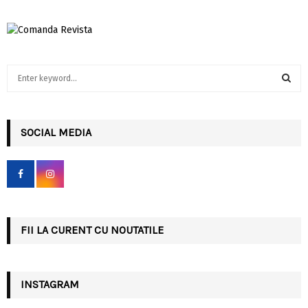
S
e
a
S
r
c
SOCIAL MEDIA
E
h
f
A
o
r
R
:
C
FII LA CURENT CU NOUTATILE
H
INSTAGRAM