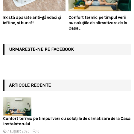
Există aparate anti-gândaci și
Confort termic pe timpul verii
ieftine, și bune?!
cu soluțiile de climatizare de la
Casa...
URMARESTE-NE PE FACEBOOK
ARTICOLE RECENTE
Confort termic pe timpul verii cu soluțiile de climatizare de la Casa
Instalatorului
7 august 2026
0