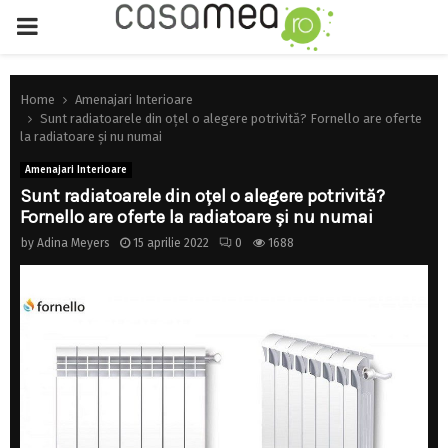
PRIMARY
MENU
Home
Amenajari Interioare
Sunt radiatoarele din oțel o alegere potrivită? Fornello are oferte
la radiatoare și nu numai
Amenajari Interioare
Sunt radiatoarele din oțel o alegere potrivită?
Fornello are oferte la radiatoare și nu numai
by
Adina Meyers
15 aprilie 2022
0
1688