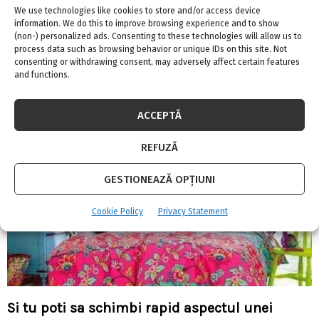
We use technologies like cookies to store and/or access device
information. We do this to improve browsing experience and to show
(non-) personalized ads. Consenting to these technologies will allow us to
process data such as browsing behavior or unique IDs on this site. Not
Personalizează decorul cu patchwork
consenting or withdrawing consent, may adversely affect certain features
and functions.
ACCEPTĂ
REFUZĂ
GESTIONEAZĂ OPȚIUNI
Cookie Policy
Privacy Statement
Si tu poti sa schimbi rapid aspectul unei