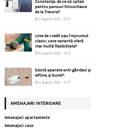
Constanța: de ce să optezi
pentru panouri fotovoltaice
de la Trevora?
7 august 2026
0
Linie de credit sau împrumut
clasic: care variantă oferă
mai multă flexibilitate?
4 august 2026
0
Există aparate anti-gândaci și
ieftine, și bune?!
4 august 2026
0
AMENAJARI INTERIOARE
Amenajari apartamente
Amenajari case