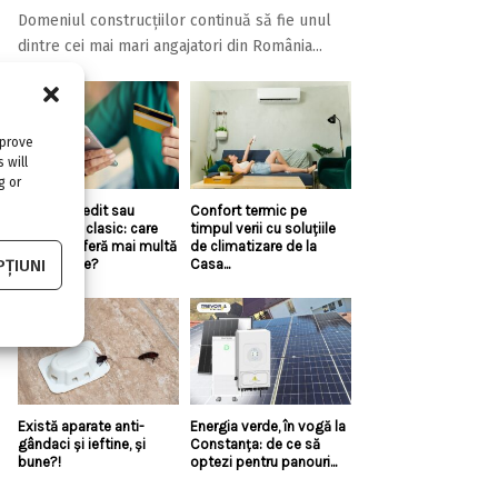
Domeniul construcțiilor continuă să fie unul
dintre cei mai mari angajatori din România...
mprove
 will
g or
Linie de credit sau
Confort termic pe
împrumut clasic: care
timpul verii cu soluțiile
variantă oferă mai multă
de climatizare de la
ȚIUNI
flexibilitate?
Casa...
Există aparate anti-
Energia verde, în vogă la
gândaci și ieftine, și
Constanța: de ce să
bune?!
optezi pentru panouri...