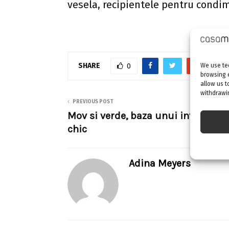
vesela, recipientele pentru condim
SHARE
0
We use tec
browsing 
allow us t
withdrawin
PREVIOUS POST
Mov si verde, baza unui interior fu
chic
Adina Meyers