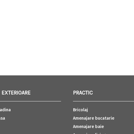
 EXTERIOARE
PRACTIC
adina
Bricolaj
asa
Amenajare bucatarie
Amenajare baie