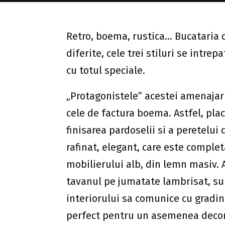
Retro, boema, rustica… Bucataria d
diferite, cele trei stiluri se int
cu totul speciale.
„Protagonistele” acestei amenajari
cele de factura boema. Astfel, placi
finisarea pardoselii si a peretelui
rafinat, elegant, care este comple
mobilierului alb, din lemn masiv. A
tavanul pe jumatate lambrisat, su
interiorului sa comunice cu gradin
perfect pentru un asemenea decor.