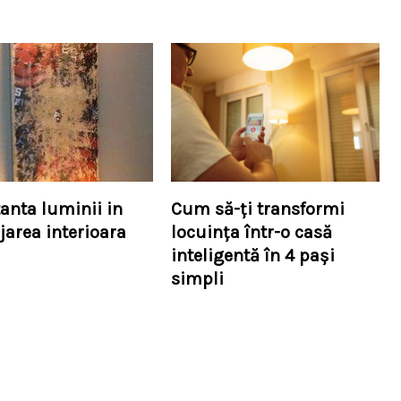
anta luminii in
Cum să-ți transformi
area interioara
locuința într-o casă
inteligentă în 4 pași
simpli