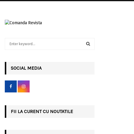
S
e
a
S
r
c
SOCIAL MEDIA
E
h
f
A
o
r
R
:
C
FII LA CURENT CU NOUTATILE
H