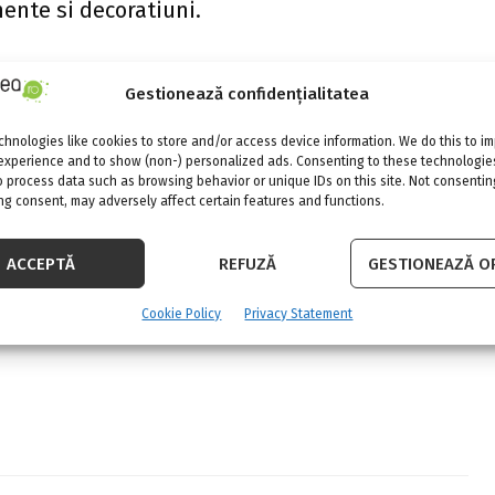
ente si decoratiuni.
Gestionează confidențialitatea
hnologies like cookies to store and/or access device information. We do this to i
experience and to show (non-) personalized ads. Consenting to these technologies
o process data such as browsing behavior or unique IDs on this site. Not consentin
g consent, may adversely affect certain features and functions.
NEXT POST
nky-
KUMA: Cum sa alegi corect blatul de
ACCEPTĂ
REFUZĂ
GESTIONEAZĂ OP
bucatarie
Cookie Policy
Privacy Statement