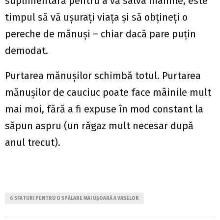
suplimentară pentru a vă salva mâinile, este
timpul să vă ușurați viața și să obțineți o
pereche de mănuși – chiar dacă pare puțin
demodat.
Purtarea mănușilor schimbă totul. Purtarea
mănușilor de cauciuc poate face mâinile mult
mai moi, fără a fi expuse în mod constant la
săpun aspru (un răgaz mult necesar după
anul trecut).
6 SFATURI PENTRU O SPĂLARE MAI UȘOARĂ A VASELOR