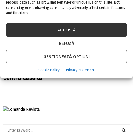
process data such as browsing behavior or unique IDs on this site. Not
consenting or withdrawing consent, may adversely affect certain features
and functions.
ACCEPTĂ
REFUZĂ
GESTIONEAZĂ OPȚIUNI
CHORUS ICE TOUCH – noul sistem domotic
Cookie Policy
Privacy Statement
pentru casa ta
S