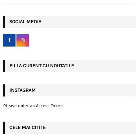
e
a
S
r
c
SOCIAL MEDIA
E
h
f
A
o
r
R
:
C
FII LA CURENT CU NOUTATILE
H
INSTAGRAM
Please enter an Access Token
CELE MAI CITITE