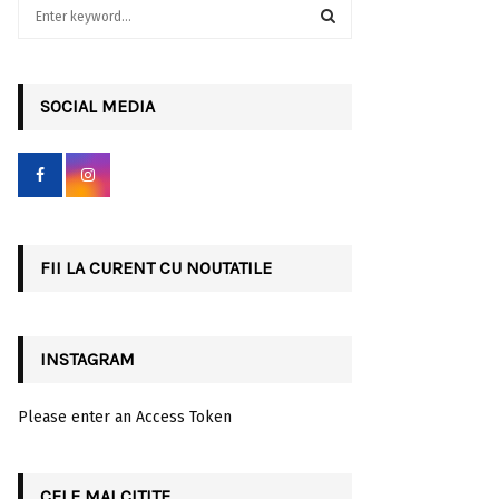
S
e
a
S
r
c
SOCIAL MEDIA
E
h
f
A
o
r
R
:
C
FII LA CURENT CU NOUTATILE
H
INSTAGRAM
Please enter an Access Token
CELE MAI CITITE