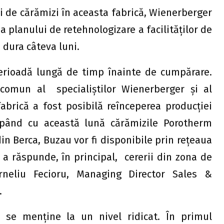
i de cărămizi în aceasta fabrică, Wienerberger
lanului de retehnologizare a facilităților de
 dura câteva luni.
perioadă lungă de timp înainte de cumpărare.
 comun al specialiștilor Wienerberger și al
abrică a fost posibilă reînceperea producției
epând cu această lună cărămizile Porotherm
n Berca, Buzau vor fi disponibile prin rețeaua
 a răspunde, în principal, cererii din zona de
orneliu Fecioru, Managing Director Sales &
.
 se menține la un nivel ridicat. În primul