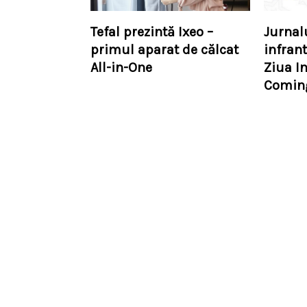
Tefal prezintă Ixeo –
Jurnal
primul aparat de călcat
infrant
All-in-One
Ziua I
Coming