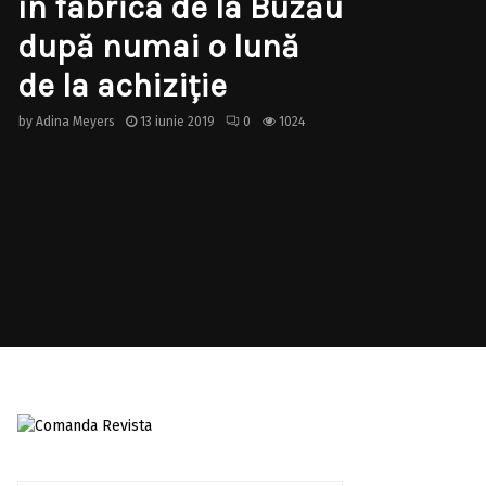
în fabrica de la Buzău
după numai o lună
de la achiziție
by
Adina Meyers
13 iunie 2019
0
1024