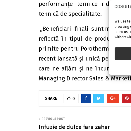
performanțe termice ridicate o
tehnică de specialitate.
We use tec
browsing 
„Beneficiarii finali sunt mai bine 
allow us t
withdrawin
reflectă în tipul de produse ales
primite pentru Porotherm 36,5 Te
recent lansată și unică pe piața d
care ne aflăm și ne încurajează pl
Managing Director Sales & Market
SHARE
0
PREVIOUS POST
Infuzie de dulce fara zahar