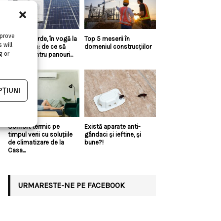
mprove
Energia verde, în vogă la
Top 5 meserii în
 will
Constanța: de ce să
domeniul construcțiilor
g or
optezi pentru panouri...
ȚIUNI
Confort termic pe
Există aparate anti-
timpul verii cu soluțiile
gândaci și ieftine, și
de climatizare de la
bune?!
Casa...
URMARESTE-NE PE FACEBOOK