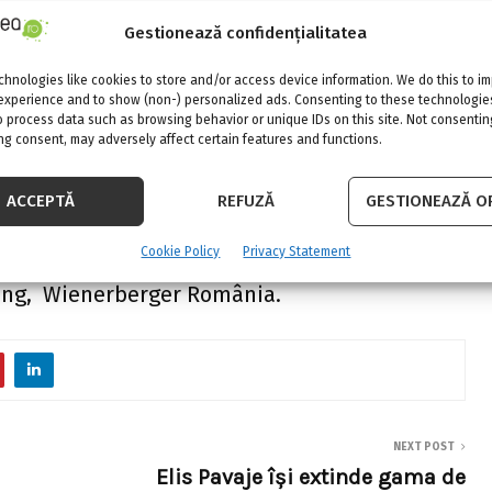
ferite împreună cu servicii de consultanță
Gestionează confidențialitatea
hnologies like cookies to store and/or access device information. We do this to i
experience and to show (non-) personalized ads. Consenting to these technologies
informați și au așteptari mai ridicate, care se
o process data such as browsing behavior or unique IDs on this site. Not consentin
g consent, may adversely affect certain features and functions.
e pentru casa lor. În plus, reacțiile pozitive
rmoPlus, cărămida cu vată minerală bazaltică,
ACCEPTĂ
REFUZĂ
GESTIONEAZĂ OP
in România, ne confirmă contextul favorabil în
Cookie Policy
Privacy Statement
anurile de viitor, ” susține Corneliu Fecioru,
ing, Wienerberger România.
NEXT POST
Elis Pavaje îşi extinde gama de