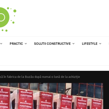
PRACTIC
SOLUTII CONSTRUCTIVE
LIFESTYLE
ă în fabrica de la Buzău după numai o lună de la achiziție