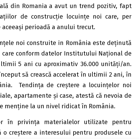
ală din Romania a avut un trend pozitiv, fapt
țiilor de construcție locuințe noi care, per
 aceeași perioadă a anului trecut.
nțele noi construite in România este deținută
 care conform datelor Institutului Național de
ultimii 5 ani cu aproximativ 36.000 unități/an.
eput să crească accelerat în ultimii 2 ani, în
nia. Tendința de creștere a locuințelor noi
ale, apartamente și case, atestă că nevoia de
e menține la un nivel ridicat în România.
or în privința materialelor utilizate pentru
ă o creștere a interesului pentru produsele cu