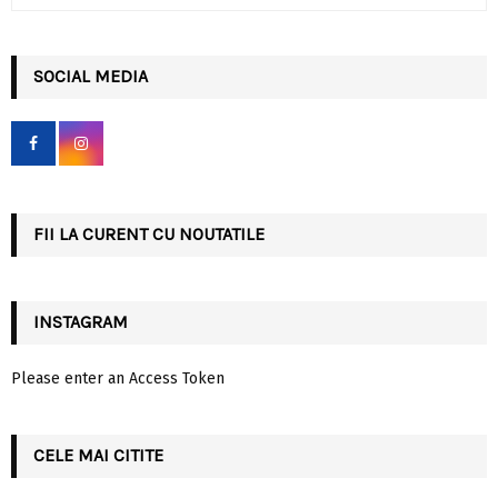
e
a
S
r
c
SOCIAL MEDIA
E
h
f
A
o
r
R
:
C
FII LA CURENT CU NOUTATILE
H
INSTAGRAM
Please enter an Access Token
CELE MAI CITITE