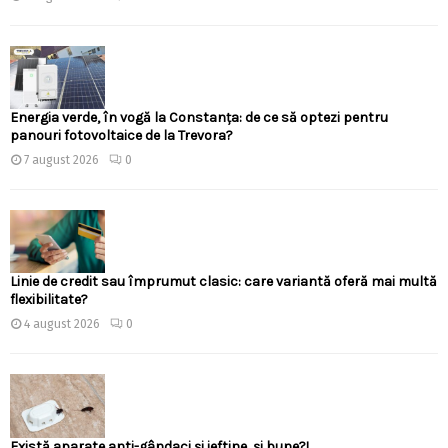
Energia verde, în vogă la Constanța: de ce să optezi pentru
panouri fotovoltaice de la Trevora?
7 august 2026
0
Linie de credit sau împrumut clasic: care variantă oferă mai multă
flexibilitate?
4 august 2026
0
Există aparate anti-gândaci și ieftine, și bune?!