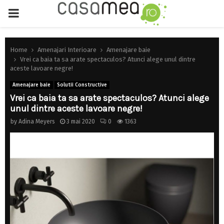
PRIMARY
MENU
Home
Amenajari Interioare
Amenajare baie
Vrei ca baia ta sa arate spectaculos? Atunci alege unul dintre
aceste lavoare negre!
Amenajare baie
Solutii Constructive
Vrei ca baia ta sa arate spectaculos? Atunci alege
unul dintre aceste lavoare negre!
by
Adina Meyers
3 mai 2020
0
1363