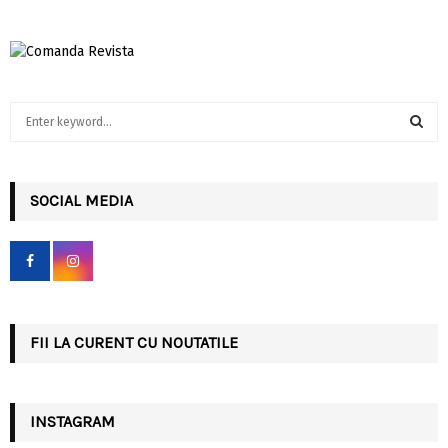
S
e
a
S
r
c
SOCIAL MEDIA
E
h
f
A
o
r
R
:
C
FII LA CURENT CU NOUTATILE
H
INSTAGRAM