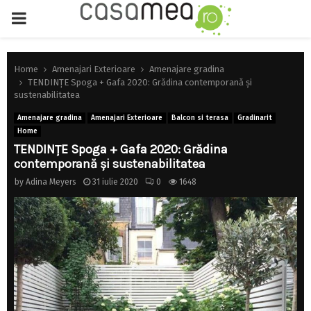
PRIMARY
MENU
Home
Amenajari Exterioare
Amenajare gradina
TENDINȚE Spoga + Gafa 2020: Grădina contemporană şi
sustenabilitatea
Amenajare gradina
Amenajari Exterioare
Balcon si terasa
Gradinarit
Home
TENDINȚE Spoga + Gafa 2020: Grădina
contemporană şi sustenabilitatea
by
Adina Meyers
31 iulie 2020
0
1648