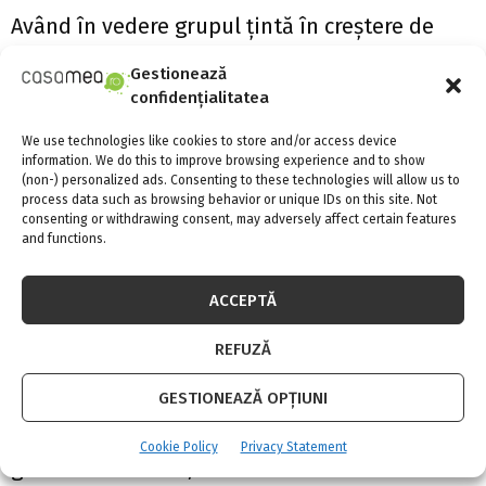
Având în vedere grupul țintă în creștere de
peste 50 de ani, sunt puse la dispoziţie unelte
Gestionează
şi echipamente astfel ca munca în grădină să
confidențialitatea
fie din ce în ce mai simplă și mai sigură.
We use technologies like cookies to store and/or access device
information. We do this to improve browsing experience and to show
Sondajele arată că mulți oameni care practică
(non-) personalized ads. Consenting to these technologies will allow us to
process data such as browsing behavior or unique IDs on this site. Not
grădinăritul ca hobby aparțin chiar grupului
consenting or withdrawing consent, may adversely affect certain features
and functions.
de 70 de ani. De aceea aparatele de grădină
sunt proiectate pentru a deveni mai ușor de
ACCEPTĂ
utilizat. Ergonomia nu mai este doar o temă
REFUZĂ
pentru lucrările de birou. Pentru a ușura
umerii și articulațiile se îmbunătățește
GESTIONEAZĂ OPȚIUNI
construcția mânerelor noilor unelte de
Cookie Policy
Privacy Statement
grădină. Mai mult, mânerele în formă