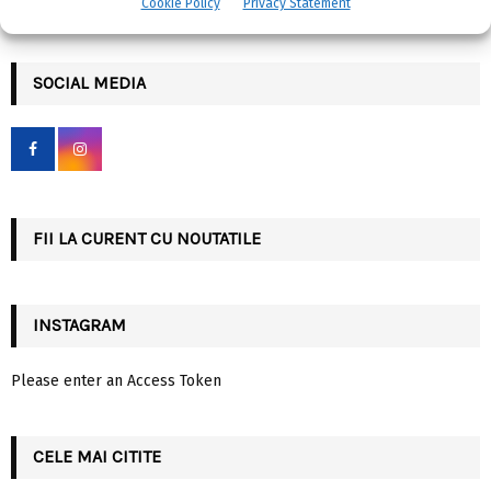
Cookie Policy
Privacy Statement
e
a
S
r
c
SOCIAL MEDIA
E
h
f
A
o
r
R
:
C
FII LA CURENT CU NOUTATILE
H
INSTAGRAM
Please enter an Access Token
CELE MAI CITITE