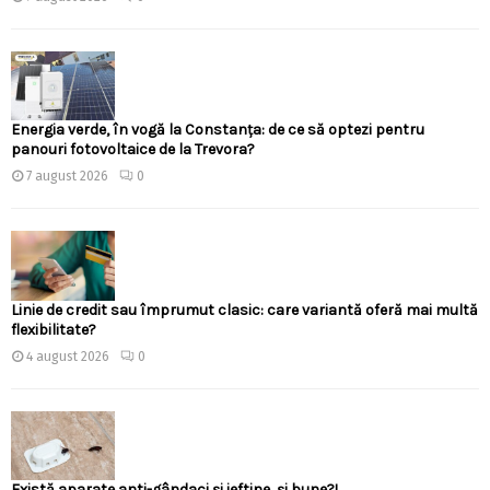
Energia verde, în vogă la Constanța: de ce să optezi pentru
panouri fotovoltaice de la Trevora?
7 august 2026
0
Linie de credit sau împrumut clasic: care variantă oferă mai multă
flexibilitate?
4 august 2026
0
Există aparate anti-gândaci și ieftine, și bune?!