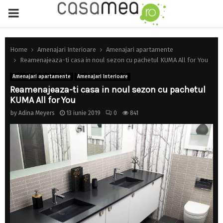
PRIMARY
MENU
Home
Amenajari Interioare
Amenajari apartamente
Reamenajeaza-ti casa in noul sezon cu pachetul KUMA All for You
Amenajari apartamente
Amenajari Interioare
Reamenajeaza-ti casa in noul sezon cu pachetul
KUMA All for You
by
Adina Meyers
13 iunie 2019
0
841