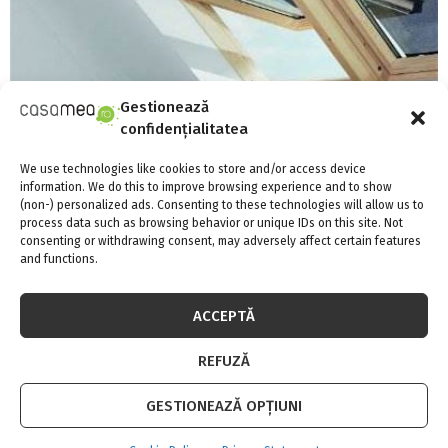
Gestionează
confidențialitatea
We use technologies like cookies to store and/or access device
information. We do this to improve browsing experience and to show
(non-) personalized ads. Consenting to these technologies will allow us to
process data such as browsing behavior or unique IDs on this site. Not
consenting or withdrawing consent, may adversely affect certain features
and functions.
Avantajele renovarii podului
ACCEPTĂ
REFUZĂ
GESTIONEAZĂ OPȚIUNI
S