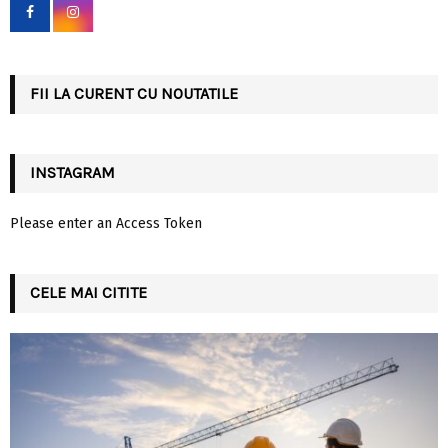
o
r
R
:
C
FII LA CURENT CU NOUTATILE
H
INSTAGRAM
Please enter an Access Token
CELE MAI CITITE