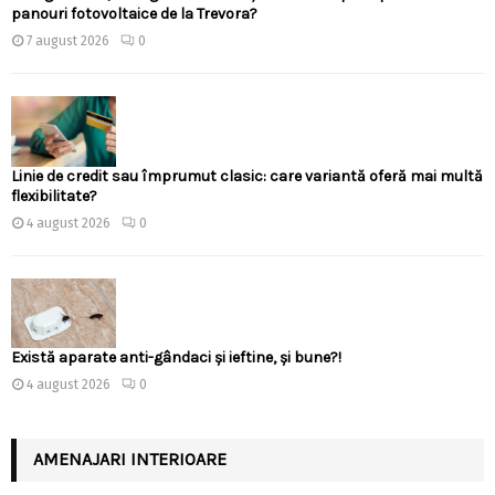
panouri fotovoltaice de la Trevora?
7 august 2026
0
Linie de credit sau împrumut clasic: care variantă oferă mai multă
flexibilitate?
4 august 2026
0
Există aparate anti-gândaci și ieftine, și bune?!
4 august 2026
0
AMENAJARI INTERIOARE