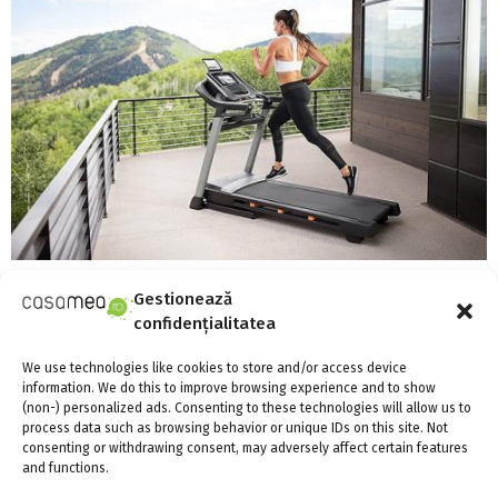
Vrei sa te mentii usor in forma? Te ajutam sa
Gestionează
alegi cea mai buna banda de alergat pentru
confidențialitatea
tine
We use technologies like cookies to store and/or access device
information. We do this to improve browsing experience and to show
(non-) personalized ads. Consenting to these technologies will allow us to
process data such as browsing behavior or unique IDs on this site. Not
consenting or withdrawing consent, may adversely affect certain features
and functions.