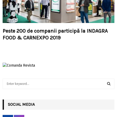
Peste 200 de companii participă la INDAGRA
FOOD & CARNEXPO 2019
S
e
a
S
r
c
SOCIAL MEDIA
E
h
f
A