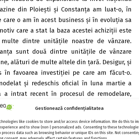
azine din Ploieşti şi Constanţa am luat-o, în
e care o am în acest business şi în evoluţia sa
tiv care a stat la baza acestei achiziţii este
 multe dintre unităţile noastre de vânzare.
tanţa sunt două dintre unităţile de vânzare
e, alături de multe altele din ţară. Desigur, şi
în favoarea investiţiei pe care am făcut-o.
modelat şi redeschis oficial în luna martie a
a a intrat recent în procesul de remodelare,
 pentru luna mai.”, a spus dl. Omer Susli,
Gestionează confidențialitatea
hnologies like cookies to store and/or access device information. We do this to i
experience and to show (non-) personalized ads. Consenting to these technologies
resc să achiziţioneze încă trei terenuri în
o process data such as browsing behavior or unique IDs on this site. Not consentin
g consent, may adversely affect certain features and functions.