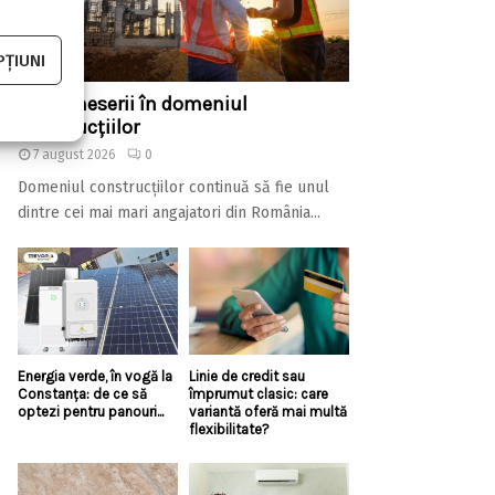
ȚIUNI
Top 5 meserii în domeniul
construcțiilor
7 august 2026
0
Domeniul construcțiilor continuă să fie unul
dintre cei mai mari angajatori din România...
Energia verde, în vogă la
Linie de credit sau
Constanța: de ce să
împrumut clasic: care
optezi pentru panouri...
variantă oferă mai multă
flexibilitate?