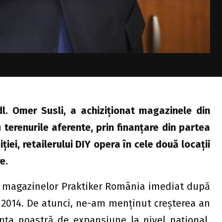
dl. Omer Susli, a achiziţionat magazinele din
 terenurile aferente, prin finanţare din partea
ei, retailerului DIY opera în cele două locaţii
e.
l magazinelor Praktiker România imediat după
 2014. De atunci, ne-am menţinut creşterea an
inţa noastră de expansiune la nivel naţional.