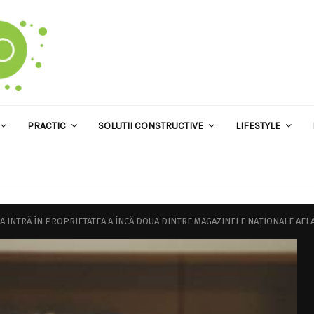
PRACTIC
SOLUTII CONSTRUCTIVE
LIFESTYLE
 INTRĂ ÎN PROPRIETATEA A ÎNCĂ DOUĂ DINTRE MAGAZINELE NAŢIONALE AFLA