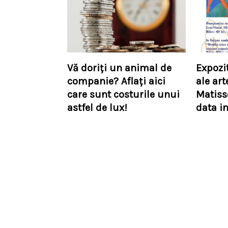
Vă doriți un animal de
Expozi
companie? Aflați aici
ale art
care sunt costurile unui
Matiss
astfel de lux!
data i