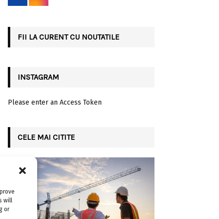
r
R
:
C
FII LA CURENT CU NOUTATILE
H
INSTAGRAM
Please enter an Access Token
CELE MAI CITITE
mprove
 will
g or