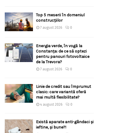
Top 5 meserii în domeniul
construcțiilor
7 august 2026
0
Energia verde, în vogă la
Constanța: de ce să optezi
pentru panouri fotovoltaice
de la Trevora?
7 august 2026
0
Linie de credit sau împrumut
clasic: care variantă oferă
mai multă flexibilitate?
4 august 2026
0
Există aparate anti-gândaci și
ieftine, și bune?!