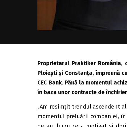
Proprietarul Praktiker România, 
Ploieşti şi Constanţa, împreună cu
CEC Bank. Până la momentul achiziţi
în baza unor contracte de închirier
„Am resimţit trendul ascendent a
momentul preluării companiei, în
de an, lucru ce a motivat şi dor