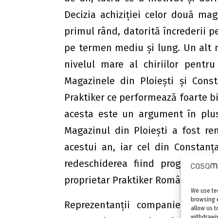
Decizia achiziţiei celor două mag
primul rând, datorită încrederii p
pe termen mediu şi lung. Un alt mo
nivelul mare al chiriilor pentru
Magazinele din Ploieşti şi Cons
Praktiker ce performează foarte bin
acesta este un argument în plus 
Magazinul din Ploieşti a fost re
acestui an, iar cel din Constanţ
redeschiderea fiind programată
proprietar Praktiker România.
We use tec
browsing 
Reprezentanţii companiei îşi do
allow us t
withdrawin