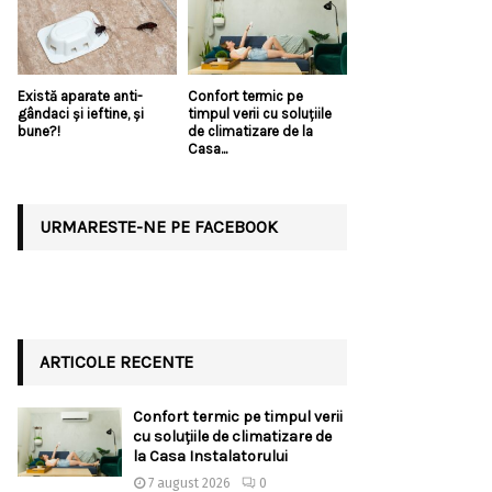
Există aparate anti-
Confort termic pe
gândaci și ieftine, și
timpul verii cu soluțiile
bune?!
de climatizare de la
Casa...
URMARESTE-NE PE FACEBOOK
ARTICOLE RECENTE
Confort termic pe timpul verii
cu soluțiile de climatizare de
la Casa Instalatorului
7 august 2026
0