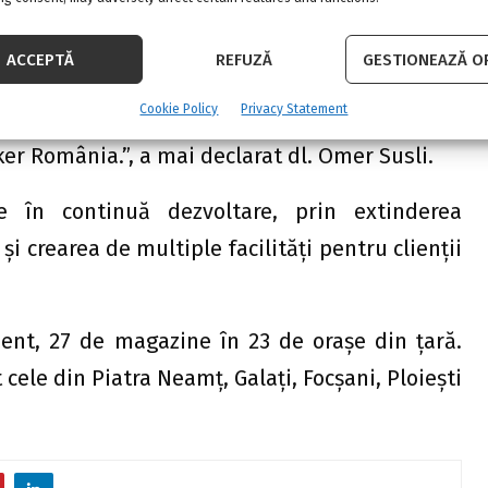
noi magazine Praktiker. „Cu siguranţă este o
rge în continuare, la Praktiker. Îmi doresc să
ACCEPTĂ
REFUZĂ
GESTIONEAZĂ OP
 magazinele noastre naţionale aflate în chirie
Cookie Policy
Privacy Statement
nd businessul prin achiziţia de noi terenuri
ker România.”, a mai declarat dl. Omer Susli.
e în continuă dezvoltare, prin extinderea
 crearea de multiple facilităţi pentru clienţii
zent, 27 de magazine în 23 de oraşe din țară.
 cele din Piatra Neamţ, Galaţi, Focşani, Ploieşti