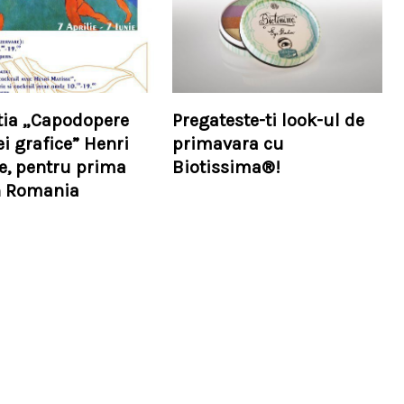
tia „Capodopere
Pregateste-ti look-ul de
ei grafice” Henri
primavara cu
e, pentru prima
Biotissima®!
n Romania