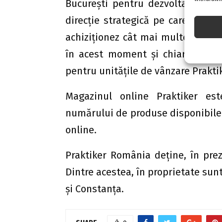
Bucureşti pentru dezvoltarea de 
direcţie strategică pe care voi me
achiziţionez cât mai multe dintre
în acest moment şi chiar să exti
pentru unităţile de vânzare Prakti
Magazinul online Praktiker est
numărului de produse disponibile şi
online.
Praktiker România deţine, în pre
Dintre acestea, în proprietate sunt
şi Constanţa.