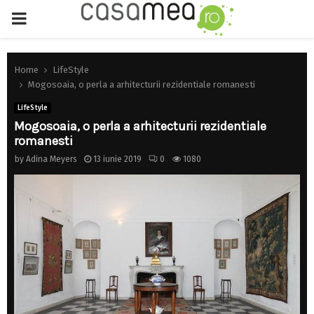
PRIMARY
MENU
Home
LifeStyle
Mogosoaia, o perla a arhitecturii rezidentiale romanesti
LifeStyle
Mogosoaia, o perla a arhitecturii rezidentiale
romanesti
by
Adina Meyers
13 iunie 2019
0
1080