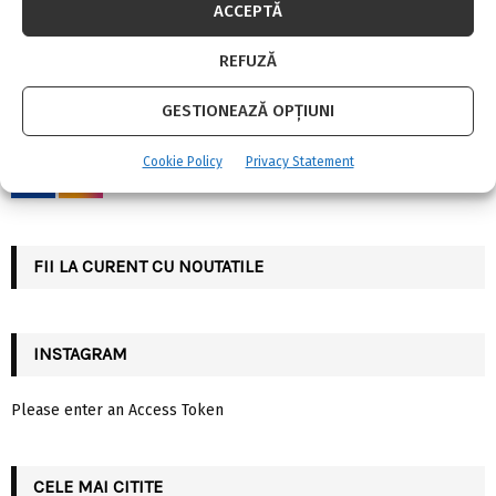
ACCEPTĂ
S
e
a
REFUZĂ
S
r
c
SOCIAL MEDIA
GESTIONEAZĂ OPȚIUNI
E
h
f
A
Cookie Policy
Privacy Statement
o
r
R
:
C
FII LA CURENT CU NOUTATILE
H
INSTAGRAM
Please enter an Access Token
CELE MAI CITITE