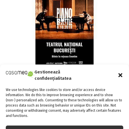
Gestionează
Cine poate cânta la pian și juca ping-pong în
confidențialitatea
același timp? Cine este cel mai bun pianist?
We use technologies like cookies to store and/or access device
information. We do this to improve browsing experience and to show
(non-) personalized ads. Consenting to these technologies will allow us to
process data such as browsing behavior or unique IDs on this site. Not
consenting or withdrawing consent, may adversely affect certain features
and functions.