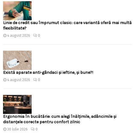
Linie de credit sau împrumut clasic: care variantă oferă mai multă
flexibilitate?
4 august 2026
0
Există aparate anti-gândaci și ieftine, și bune?!
4 august 2026
0
Ergonomia în bucătărie: cum alegi înălțimile, adâncimile și
distanțele corecte pentru confort zilnic
30 iulie 2026
0