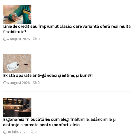
Linie de credit sau împrumut clasic: care variantă oferă mai multă
flexibilitate?
4 august 2026
0
Există aparate anti-gândaci și ieftine, și bune?!
4 august 2026
0
Ergonomia în bucătărie: cum alegi înălțimile, adâncimile și
distanțele corecte pentru confort zilnic
30 iulie 2026
0