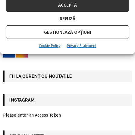
ACCEPTĂ
S
e
REFUZĂ
a
S
r
GESTIONEAZĂ OPȚIUNI
c
SOCIAL MEDIA
E
h
f
A
Cookie Policy
Privacy Statement
o
r
R
:
C
FII LA CURENT CU NOUTATILE
H
INSTAGRAM
Please enter an Access Token