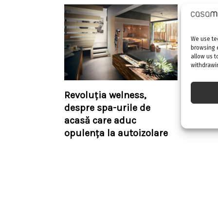
We use tec
browsing 
allow us t
withdrawin
Revoluția welness,
Lenjeri
despre spa-urile de
confort
acasă care aduc
opulența la autoizolare