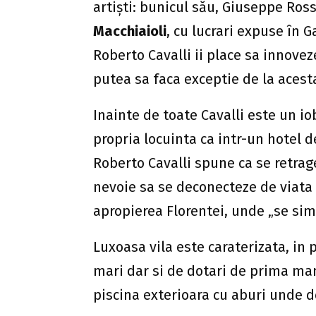
artişti: bunicul său, Giuseppe Ross
Macchiaioli
, cu lucrari expuse în Ga
Roberto Cavalli ii place sa innove
putea sa faca exceptie de la acest
Inainte de toate Cavalli este un iob
propria locuinta ca intr-un hotel d
Roberto Cavalli spune ca se retrag
nevoie sa se deconecteze de viata a
apropierea Florentei, unde „se simt
Luxoasa vila este caraterizata, in 
mari dar si de dotari de prima man
piscina exterioara cu aburi unde d