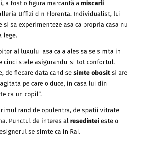
i, a fost o figura marcantă a
miscarii
lleria Uffizi din Florenta. Individualist, lui
ze si sa experimenteze asa ca propria casa nu
a lege.
itor al luxului asa ca a ales sa se simta in
e cinci stele asigurandu-si tot confortul.
e, de fiecare data cand se
simte obosit
si are
gitata pe care o duce, in casa lui din
e ca un copil”.
primul rand de opulentra, de spatii vitrate
a. Punctul de interes al
resedintei
este o
esignerul se simte ca in Rai.