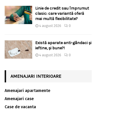
Linie de credit sau împrumut
clasic: care variantă oferă
mai multă flexibilitate?
4 august 2026
0
Există aparate anti-gândaci și
ieftine, și bune?!
4 august 2026
0
AMENAJARI INTERIOARE
Amenajari apartamente
Amenajari case
Case de vacanta