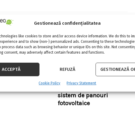
Gestionează confidențialitatea
hnologies like cookies to store and/or access device information. We do this to i
experience and to show (non-) personalized ads. Consenting to these technologies
o process data such as browsing behavior or unique IDs on this site. Not consentin
g consent, may adversely affect certain features and functions.
ACCEPTĂ
REFUZĂ
GESTIONEAZĂ OP
Cookie Policy
Privacy Statement
ie a Monicai Tatoiu
Din ce este compus un
sistem de panouri
fotovoltaice