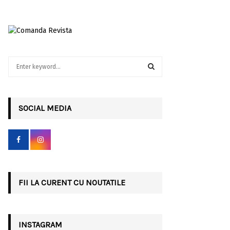
S
e
a
S
r
c
SOCIAL MEDIA
E
h
f
A
o
r
R
:
C
FII LA CURENT CU NOUTATILE
H
INSTAGRAM