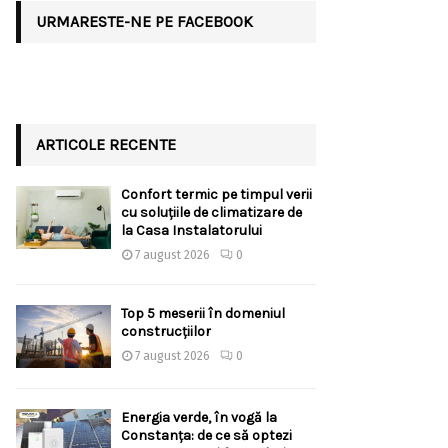
URMARESTE-NE PE FACEBOOK
ARTICOLE RECENTE
Confort termic pe timpul verii
cu soluțiile de climatizare de
la Casa Instalatorului
7 august 2026
0
Top 5 meserii în domeniul
construcțiilor
7 august 2026
0
Energia verde, în vogă la
Constanța: de ce să optezi