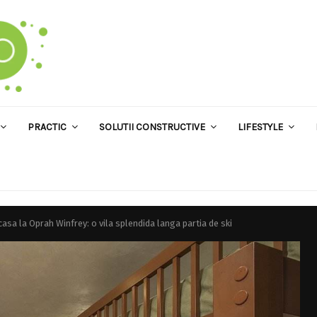
PRACTIC
SOLUTII CONSTRUCTIVE
LIFESTYLE
casa la Oprah Winfrey: o vila splendida langa partia de ski