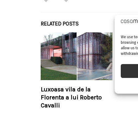
RELATED POSTS
We use tec
browsing 
allow us t
withdrawin
Luxoasa vila de la
Casa v
Florenta a lui Roberto
Cavalli