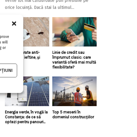
Verile tot mai călduroase pun presiune pe
orice locuință. Dacă stai la ultimul...
mprove
 will
g or
Există aparate anti-
Linie de credit sau
gândaci și ieftine, și
împrumut clasic: care
bune?!
variantă oferă mai multă
flexibilitate?
ȚIUNI
Energia verde, în vogă la
Top 5 meserii în
Constanța: de ce să
domeniul construcțiilor
optezi pentru panouri...