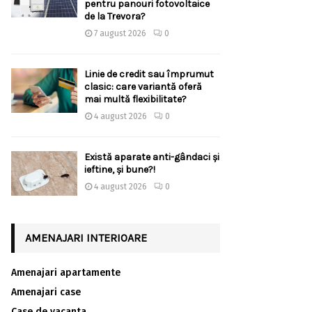
pentru panouri fotovoltaice
de la Trevora?
7 august 2026
0
Linie de credit sau împrumut
clasic: care variantă oferă
mai multă flexibilitate?
4 august 2026
0
Există aparate anti-gândaci și
ieftine, și bune?!
4 august 2026
0
AMENAJARI INTERIOARE
Amenajari apartamente
Amenajari case
Case de vacanta