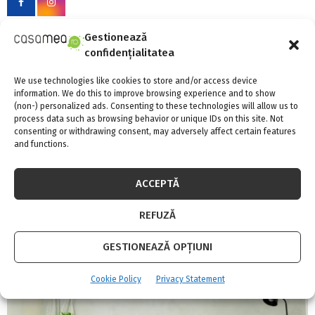
o
r
R
:
Gestionează
C
confidențialitatea
FII LA CURENT CU NOUTATILE
H
We use technologies like cookies to store and/or access device
information. We do this to improve browsing experience and to show
(non-) personalized ads. Consenting to these technologies will allow us to
INSTAGRAM
process data such as browsing behavior or unique IDs on this site. Not
consenting or withdrawing consent, may adversely affect certain features
and functions.
Please enter an Access Token
ACCEPTĂ
CELE MAI CITITE
REFUZĂ
GESTIONEAZĂ OPȚIUNI
Cookie Policy
Privacy Statement