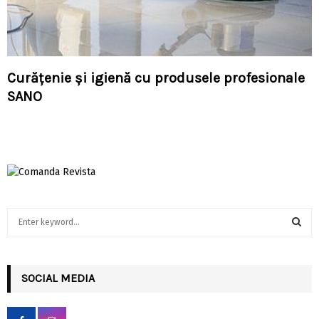
Curățenie și igienă cu produsele profesionale
SANO
S
e
a
S
r
c
SOCIAL MEDIA
E
h
f
A