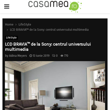
PRIMARY
MENU
Home
LifeStyle
LCD BRAVIA™ de la Sony: centrul universului multimedia
LifeStyle
LCD BRAVIA™ de la Sony: centrul universului
multimedia
by
Adina Meyers
13 iunie 2019
0
770