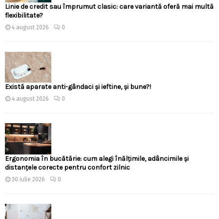
Linie de credit sau împrumut clasic: care variantă oferă mai multă
flexibilitate?
4 august 2026
0
Există aparate anti-gândaci și ieftine, și bune?!
4 august 2026
0
Ergonomia în bucătărie: cum alegi înălțimile, adâncimile și
distanțele corecte pentru confort zilnic
30 iulie 2026
0