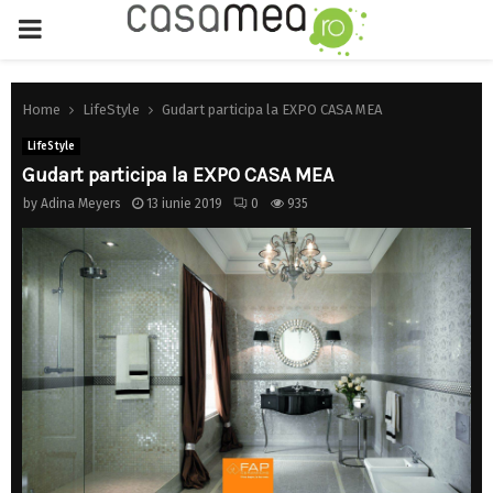
PRIMARY
MENU
Home
LifeStyle
Gudart participa la EXPO CASA MEA
LifeStyle
Gudart participa la EXPO CASA MEA
by
Adina Meyers
13 iunie 2019
0
935