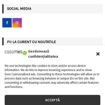
r
c
SOCIAL MEDIA
E
h
f
A
o
r
R
:
C
FII LA CURENT CU NOUTATILE
H
Gestionează
confidențialitatea
INSTAGRAM
We use technologies like cookies to store and/or access device
information. We do this to improve browsing experience and to show
Please enter an Access Token
(non-) personalized ads. Consenting to these technologies will allow us to
process data such as browsing behavior or unique IDs on this site. Not
consenting or withdrawing consent, may adversely affect certain features
and functions.
CELE MAI CITITE
ACCEPTĂ