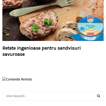
Retete ingenioase pentru sandvisuri
savuroase
S
e
a
S