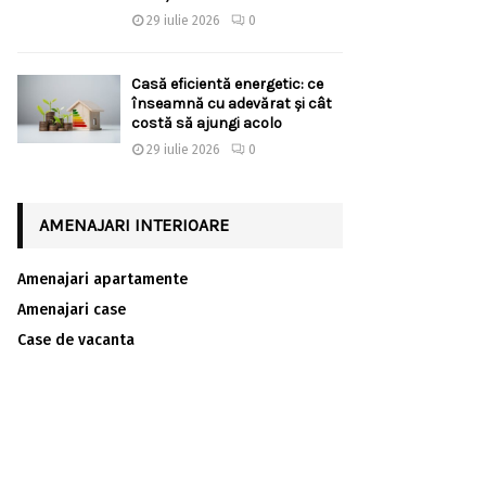
29 iulie 2026
0
Casă eficientă energetic: ce
înseamnă cu adevărat și cât
costă să ajungi acolo
29 iulie 2026
0
AMENAJARI INTERIOARE
Amenajari apartamente
Amenajari case
Case de vacanta