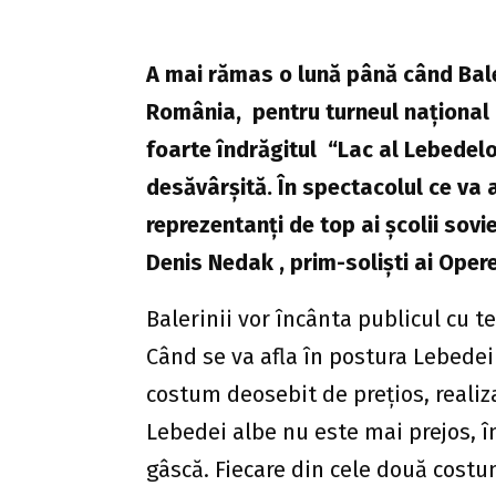
A mai rămas o lună până când Bale
România, pentru turneul naţional c
foarte îndrăgitul “Lac al Lebedelo
desăvârşită. În spectacolul ce va 
reprezentanţi de top ai şcolii sovie
Denis Nedak , prim-solişti ai Opere
Balerinii vor încânta publicul cu t
Când se va afla în postura Lebedei
costum deosebit de preţios, realiz
Lebedei albe nu este mai prejos, 
gâscă. Fiecare din cele două costu