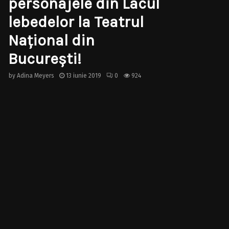
personajele din Lacul
lebedelor la Teatrul
Naţional din
Bucureşti!
by
Adina Meyers
13 iunie 2019
0
924