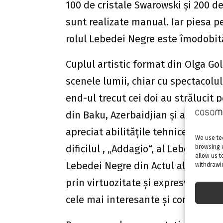
100 de cristale Swarowski şi 200 de
sunt realizate manual. Iar piesa p
rolul Lebedei Negre este îmodobită
Cuplul artistic format din Olga Gol
scenele lumii, chiar cu spectacolul
end-ul trecut cei doi au strălucit
din Baku, Azerbaidjian şi au cules
apreciat abilităţile tehnice doesib
We use tec
dificilul , „Addagio“, al Lebedei Al
browsing 
allow us t
Lebedei Negre din Actul al doilea
withdrawin
prin virtuozitate şi expresvitate, e
cele mai interesante şi complexe r