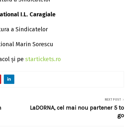
ational I.L. Caragiale
tura a Sindicatelor
tional Marin Sorescu
acol şi pe
startickets.ro
NEXT POST
n
LaDORNA, cel mai nou partener 5 to
go