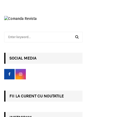
S
e
a
S
r
c
SOCIAL MEDIA
E
h
f
A
o
r
R
:
C
FII LA CURENT CU NOUTATILE
H