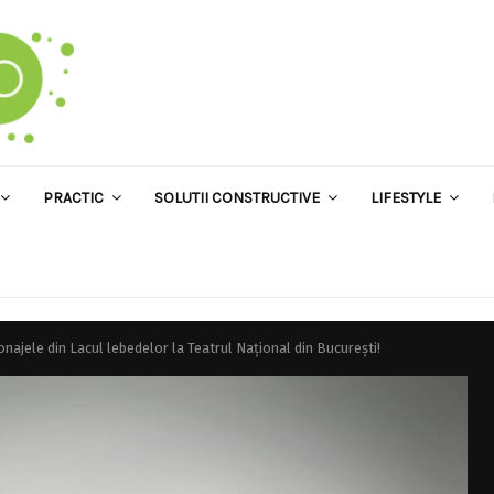
PRACTIC
SOLUTII CONSTRUCTIVE
LIFESTYLE
najele din Lacul lebedelor la Teatrul Naţional din Bucureşti!