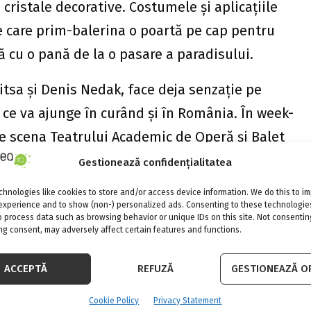
 cristale decorative. Costumele şi aplicaţiile
e care prim-balerina o poartă pe cap pentru
 cu o pană de la o pasare a paradisului.
itsa şi Denis Nedak, face deja senzaţie pe
 ce va ajunge în curând şi în România. În week-
 pe scena Teatrului Academic de Operă şi Balet
 aplauze “la scenă deschisă.” Spectatorii au
Gestionează confidențialitatea
ite ale Olgai Golitsa, puse în lumină de
hnologies like cookies to store and/or access device information. We do this to i
be din Actul şi de celebrul "Pas de deux” al
experience and to show (non-) personalized ads. Consenting to these technologies
o process data such as browsing behavior or unique IDs on this site. Not consentin
. Denis Nedak a impresionat în egală măsură,
g consent, may adversely affect certain features and functions.
xcelând în rolul Prinţului Siegfried, unul din
ACCEPTĂ
REFUZĂ
GESTIONEAZĂ OP
oluri ale baletului clasic masculin.
Cookie Policy
Privacy Statement