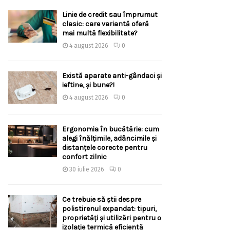
Linie de credit sau împrumut
clasic: care variantă oferă
mai multă flexibilitate?
4 august 2026
0
Există aparate anti-gândaci și
ieftine, și bune?!
4 august 2026
0
Ergonomia în bucătărie: cum
alegi înălțimile, adâncimile și
distanțele corecte pentru
confort zilnic
30 iulie 2026
0
Ce trebuie să știi despre
polistirenul expandat: tipuri,
proprietăți și utilizări pentru o
izolație termică eficientă