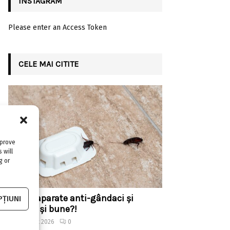
INSTAGRAM
Please enter an Access Token
CELE MAI CITITE
mprove
 will
g or
Există aparate anti-gândaci și
ȚIUNI
ieftine, și bune?!
4 august 2026
0