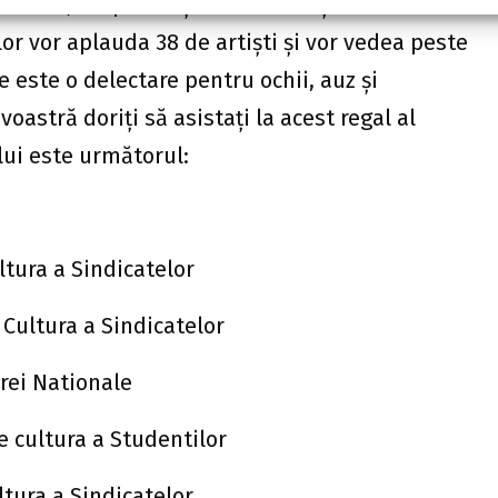
u acte, cei prezenţi vor fi cuceriţi de
lor vor aplauda 38 de artişti şi vor vedea peste
 este o delectare pentru ochii, auz şi
oastră doriţi să asistaţi la acest regal al
lui este următorul:
tura a Sindicatelor
Cultura a Sindicatelor
rei Nationale
 cultura a Studentilor
ltura a Sindicatelor