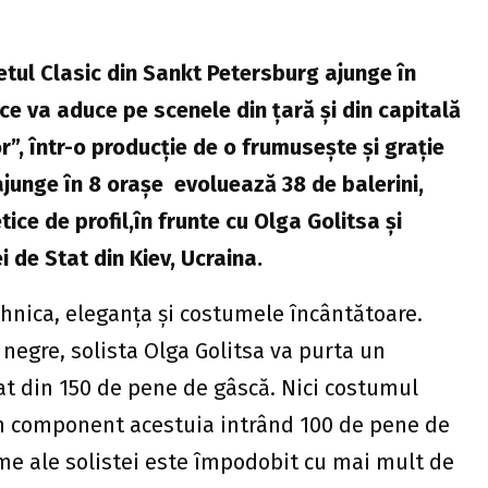
tul Clasic din Sankt Petersburg ajunge în
e va aduce pe scenele din ţară şi din capitală
r”, într-o producţie de o frumuseşte şi graţie
ajunge în 8 oraşe evoluează 38 de balerini,
tice de profil,în frunte cu Olga Golitsa şi
i de Stat din Kiev, Ucraina.
ehnica, eleganţa şi costumele încântătoare.
 negre, solista Olga Golitsa va purta un
at din 150 de pene de gâscă. Nici costumul
în component acestuia intrând 100 de pene de
me ale solistei este împodobit cu mai mult de