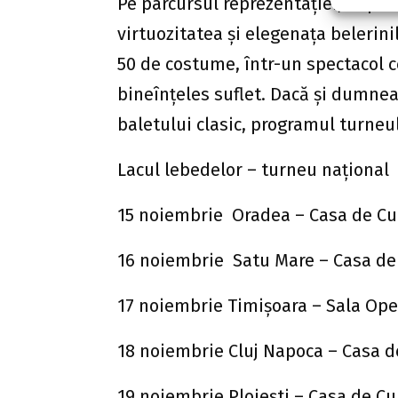
Pe parcursul reprezentaţiei, în patr
virtuozitatea şi elegenaţa belerini
50 de costume, într-un spectacol ce
bineînţeles suflet. Dacă şi dumneav
baletului clasic, programul turneu
Lacul lebedelor – turneu naţional
15 noiembrie Oradea – Casa de Cul
16 noiembrie Satu Mare – Casa de 
17 noiembrie Timişoara – Sala Ope
18 noiembrie Cluj Napoca – Casa de
19 noiembrie Ploieşti – Casa de Cu