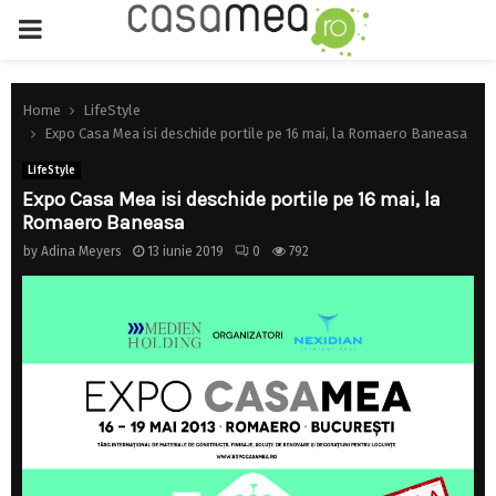
PRIMARY
MENU
Home
LifeStyle
Expo Casa Mea isi deschide portile pe 16 mai, la Romaero Baneasa
LifeStyle
Expo Casa Mea isi deschide portile pe 16 mai, la
Romaero Baneasa
by
Adina Meyers
13 iunie 2019
0
792