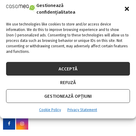
Gestionează
confidențialitatea
Acoperisul Umbrella – Un brand nou
We use technologies like cookies to store and/or access device
predestinat protectiei!
information. We do this to improve browsing experience and to show
(non-) personalized ads. Consenting to these technologies will allow us to
process data such as browsing behavior or unique IDs on this site. Not
consenting or withdrawing consent, may adversely affect certain features
and functions.
ACCEPTĂ
S
REFUZĂ
e
a
S
GESTIONEAZĂ OPȚIUNI
r
c
SOCIAL MEDIA
E
h
Cookie Policy
Privacy Statement
f
A
o
r
R
: