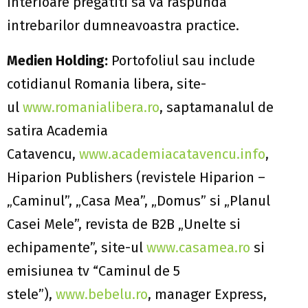
interioare pregatiti sa va raspunda
intrebarilor dumneavoastra practice.
Medien Holding:
Portofoliul sau include
cotidianul Romania libera, site-
ul
www.romanialibera.ro
, saptamanalul de
satira Academia
Catavencu,
www.academiacatavencu.info
,
Hiparion Publishers (revistele Hiparion –
„Caminul”, „Casa Mea”, „Domus” si „Planul
Casei Mele”, revista de B2B „Unelte si
echipamente”, site-ul
www.casamea.ro
si
emisiunea tv “Caminul de 5
stele”),
www.bebelu.ro
, manager Express,