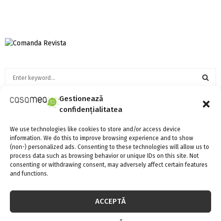
S
e
a
S
Gestionează
r
confidențialitatea
c
SOCIAL MEDIA
E
h
We use technologies like cookies to store and/or access device
f
A
information. We do this to improve browsing experience and to show
o
(non-) personalized ads. Consenting to these technologies will allow us to
r
process data such as browsing behavior or unique IDs on this site. Not
R
consenting or withdrawing consent, may adversely affect certain features
:
and functions.
C
FII LA CURENT CU NOUTATILE
H
ACCEPTĂ