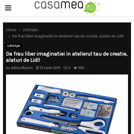
PRIMARY
MENU
Home
LifeStyle
Da frau liber imaginatiei in atelierul tau de creatie, alaturi de Lidl!
LifeStyle
Da frau liber imaginatiei in atelierul tau de creatie,
alaturi de Lidl!
by
Adina Meyers
13 iunie 2019
0
966