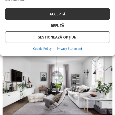
ACCEPTĂ
REFUZĂ
Parchetul SPC: de ce a devenit alegerea nr.1 în
GESTIONEAZĂ OPȚIUNI
casele moderne
Cookie Policy
Privacy Statement