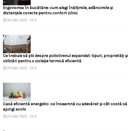
Ergonomia în bucătărie: cum alegi înălțimile, adâncimile și
distanțele corecte pentru confort zilnic
30 iulie 2026
0
Ce trebuie să știi despre polistirenul expandat: tipuri, proprietăți și
utilizări pentru o izolație termică eficientă
29 iulie 2026
0
Casă eficientă energetic: ce înseamnă cu adevărat și cât costă să
ajungi acolo
29 iulie 2026
0