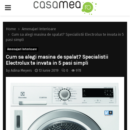
PRIMARY
MENU
Home
Amenajari Interioare
Cum sa alegi masina de spalat? Specialistii Electrolux te invata in 5
pasi simpli
Amenajari Interioare
Cum sa alegi masina de spalat? Specialistii
Electrolux te invata in 5 pasi simpli
by
Adina Meyers
13 iunie 2019
0
978