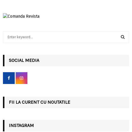
S
e
a
S
r
c
SOCIAL MEDIA
E
h
f
A
o
r
R
:
C
FII LA CURENT CU NOUTATILE
H
INSTAGRAM