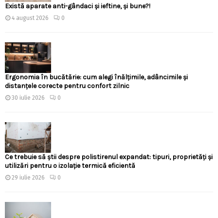
Există aparate anti-gândaci și ieftine, și bune?!
4 august 2026
0
Ergonomia în bucătărie: cum alegi înălțimile, adâncimile și
distanțele corecte pentru confort zilnic
30 iulie 2026
0
Ce trebuie să știi despre polistirenul expandat: tipuri, proprietăți și
utilizări pentru o izolație termică eficientă
29 iulie 2026
0