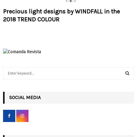
Precious light designs by WINDFALL in the
2018 TREND COLOUR
S
e
a
S
r
c
SOCIAL MEDIA
E
h
f
A
o
r
R
:
C