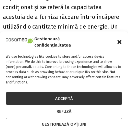
condiționat și se referă la capacitatea
acestuia de a furniza răcoare într-o încăpere
utilizând o cantitate minimă de energie. Un
aparat eficient din punct de vedere energetic
Gestionează
confidențialitatea
poate reduce costurile cu energia, deoarece
consumă mai puțină energie pentru a răci o
We use technologies like cookies to store and/or access device
information. We do this to improve browsing experience and to show
anumită încăpere. De asemenea, un astfel de
(non-) personalized ads. Consenting to these technologies will allow us to
process data such as browsing behavior or unique IDs on this site. Not
aparat are un impact pozitiv asupra mediului,
consenting or withdrawing consent, may adversely affect certain features
and functions.
deoarece reduce emisiile de gaze cu efect de
seră.
ACCEPTĂ
REFUZĂ
Pentru a evalua eficiența energetică a unui
sistem de aer condiționat, există diverse
GESTIONEAZĂ OPȚIUNI