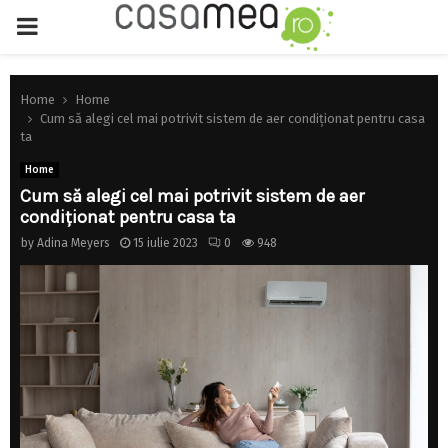
PRIMARY
MENU
Home
Home
Cum să alegi cel mai potrivit sistem de aer condiționat pentru casa
ta
Home
Cum să alegi cel mai potrivit sistem de aer
condiționat pentru casa ta
by
Adina Meyers
15 iulie 2023
0
948