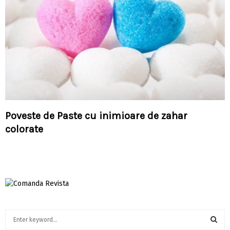
Poveste de Paste cu inimioare de zahar
colorate
S
e