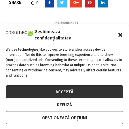
SHARE
0
PREVIOUS POST
Călătorii culinare în… ton cu gusturile tale
Gestionează
confidențialitatea
We use technologies like cookies to store and/or access device
NEXT POST
information. We do this to improve browsing experience and to show
Sera, un must-have pentru grădinarii
(non-) personalized ads. Consenting to these technologies will allow us to
adevăraţi
process data such as browsing behavior or unique IDs on this site. Not
consenting or withdrawing consent, may adversely affect certain features
and functions.
ACCEPTĂ
REFUZĂ
Adina Meyers
GESTIONEAZĂ OPȚIUNI