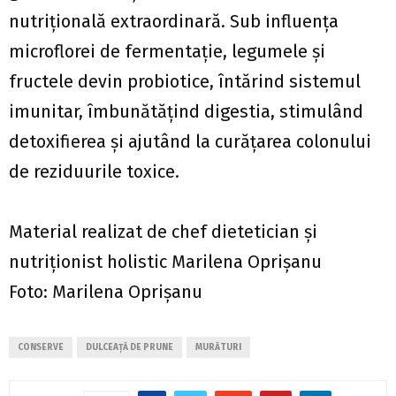
nutriţională extraordinară. Sub influenţa
microflorei de fermentaţie, legumele şi
fructele devin probiotice, întărind sistemul
imunitar, îmbunătăţind digestia, stimulând
detoxifierea şi ajutând la curăţarea colonului
de reziduurile toxice.
Material realizat de chef dietetician și
nutriționist holistic Marilena Oprișanu
Foto: Marilena Oprișanu
CONSERVE
DULCEAȚĂ DE PRUNE
MURĂTURI