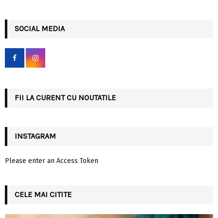
a
S
r
c
SOCIAL MEDIA
E
h
f
A
o
r
R
:
C
FII LA CURENT CU NOUTATILE
H
INSTAGRAM
Please enter an Access Token
CELE MAI CITITE