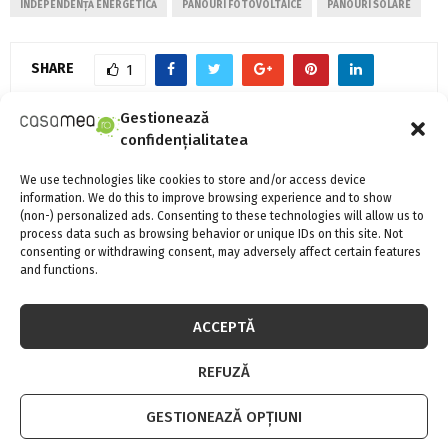
INDEPENDENȚĂ ENERGETICĂ
PANOURI FOTOVOLTAICE
PANOURI SOLARE
SHARE
1
Gestionează
confidențialitatea
PREVIOUS POST
Seturi de mese si scaune pentru dining – cum
We use technologies like cookies to store and/or access device
alegi ceva potrivit pentru sufrageria ta
information. We do this to improve browsing experience and to show
(non-) personalized ads. Consenting to these technologies will allow us to
process data such as browsing behavior or unique IDs on this site. Not
consenting or withdrawing consent, may adversely affect certain features
NEXT POST
and functions.
Alegerea eficientă a unei pompe de apă: Ghid
complet pentru maximizarea performanței
ACCEPTĂ
REFUZĂ
GESTIONEAZĂ OPȚIUNI