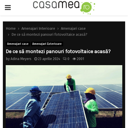
PRIMARY
MENU
Home
Amenajari Interioare
Amenajari case
De ce să montezi panouri fotovoltaice acasă?
Amenajari case
Amenajari Exterioare
De ce să montezi panouri fotovoltaice acasă?
by
Adina Meyers
23 aprilie 2024
0
2001