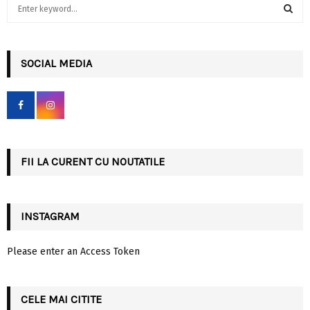
S
e
a
S
r
c
SOCIAL MEDIA
E
h
f
A
o
r
R
:
C
FII LA CURENT CU NOUTATILE
H
INSTAGRAM
Please enter an Access Token
CELE MAI CITITE