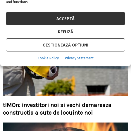
and functions.
RELATED POSTS
ACCEPTĂ
REFUZĂ
GESTIONEAZĂ OPȚIUNI
Cookie Policy
Privacy Statement
tIMOn: investitori noi si vechi demareaza
constructia a sute de locuinte noi