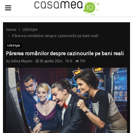
PRIMARY
MENU
Home
LifeStyle
Părerea românilor despre cazinourile pe bani reali
LifeStyle
Părerea românilor despre cazinourile pe bani reali
by
Adina Meyers
18 aprilie 2024
0
759