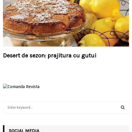
Desert de sezon: prajitura cu gutui
S
e
a
S
r
c
SOCIAL MEDIA
E