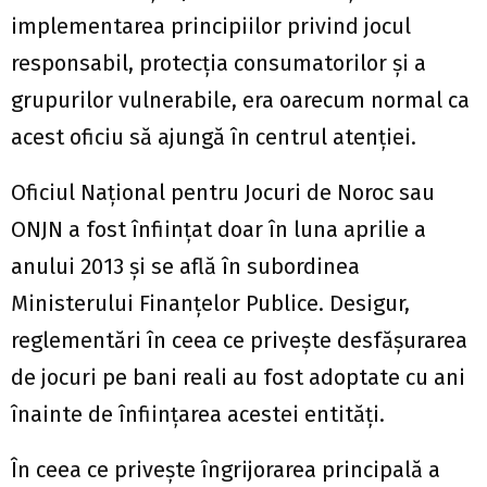
implementarea principiilor privind jocul
responsabil, protecția consumatorilor și a
grupurilor vulnerabile, era oarecum normal ca
acest oficiu să ajungă în centrul atenției.
Oficiul Național pentru Jocuri de Noroc sau
ONJN a fost înființat doar în luna aprilie a
anului 2013 și se află în subordinea
Ministerului Finanțelor Publice. Desigur,
reglementări în ceea ce privește desfășurarea
de jocuri pe bani reali au fost adoptate cu ani
înainte de înființarea acestei entități.
În ceea ce privește îngrijorarea principală a