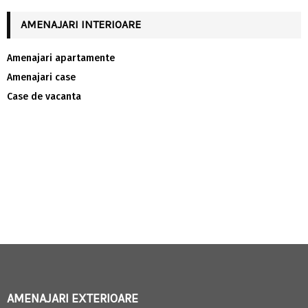
AMENAJARI INTERIOARE
Amenajari apartamente
Amenajari case
Case de vacanta
AMENAJARI EXTERIOARE