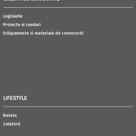
Legislatie
Proiecte si randari
Echipamente si materiale de constructii
LIFESTYLE
Retete
Calatorii