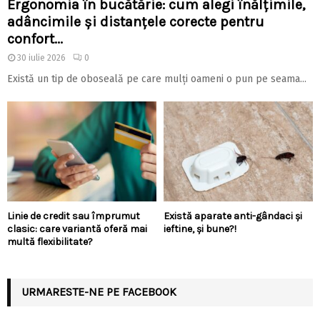
Ergonomia în bucătărie: cum alegi înălțimile,
adâncimile și distanțele corecte pentru
confort...
30 iulie 2026
0
Există un tip de oboseală pe care mulți oameni o pun pe seama...
Linie de credit sau împrumut
Există aparate anti-gândaci și
clasic: care variantă oferă mai
ieftine, și bune?!
multă flexibilitate?
URMARESTE-NE PE FACEBOOK