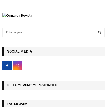
S
e
a
S
r
c
SOCIAL MEDIA
E
h
f
A
o
r
R
:
C
FII LA CURENT CU NOUTATILE
H
INSTAGRAM