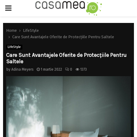
PRIMARY
MENU
Home
LifeStyle
Care Sunt Avantajele Oferite de Protecțiile Pentru Saltele
LifeStyle
Care Sunt Avantajele Oferite de Protecțiile Pentru
Saltele
by
Adina Meyers
1 martie 2022
0
1373