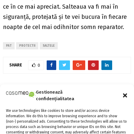
ce în ce mai apreciat. Salteaua va fi mai în
siguranță, protejată și te vei bucura în fiecare
noapte de cel mai odihnitor somn reparator.
PAT
PROTECTII
SALTELE
SHARE
0
PREVIOUS POST
Gestionează
6 motive pentru a investi în fotolii extensibile
confidențialitatea
We use technologies like cookies to store and/or access device
NEXT POST
information. We do this to improve browsing experience and to show
Ghidul pentru îngrijirea gazonului
(non-) personalized ads. Consenting to these technologies will allow us to
process data such as browsing behavior or unique IDs on this site. Not
consenting or withdrawing consent, may adversely affect certain features