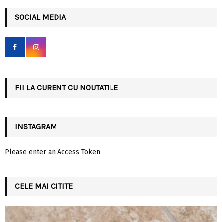
r
c
SOCIAL MEDIA
E
h
f
A
o
r
R
:
C
FII LA CURENT CU NOUTATILE
H
INSTAGRAM
Please enter an Access Token
CELE MAI CITITE