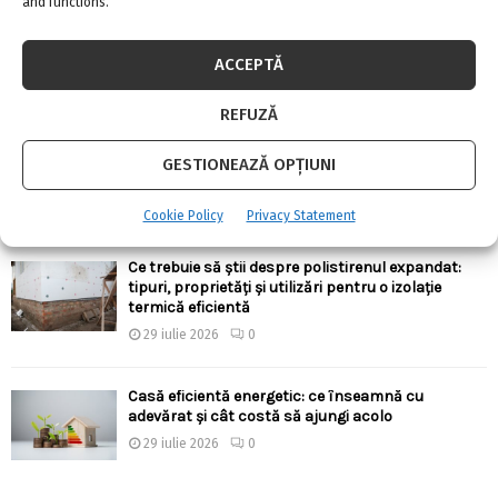
and functions.
Există aparate anti-gândaci și ieftine, și bune?!
4 august 2026
0
ACCEPTĂ
REFUZĂ
Ergonomia în bucătărie: cum alegi înălțimile,
adâncimile și distanțele corecte pentru confort
GESTIONEAZĂ OPȚIUNI
zilnic
30 iulie 2026
0
Cookie Policy
Privacy Statement
Ce trebuie să știi despre polistirenul expandat:
tipuri, proprietăți și utilizări pentru o izolație
termică eficientă
29 iulie 2026
0
Casă eficientă energetic: ce înseamnă cu
adevărat și cât costă să ajungi acolo
29 iulie 2026
0