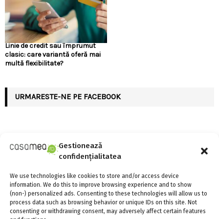
Linie de credit sau împrumut
clasic: care variantă oferă mai
multă flexibilitate?
URMARESTE-NE PE FACEBOOK
Gestionează
ARTICOLE RECENTE
confidențialitatea
We use technologies like cookies to store and/or access device
Linie de credit sau împrumut clasic: care variantă
information. We do this to improve browsing experience and to show
oferă mai multă flexibilitate?
(non-) personalized ads. Consenting to these technologies will allow us to
4 august 2026
0
process data such as browsing behavior or unique IDs on this site. Not
consenting or withdrawing consent, may adversely affect certain features