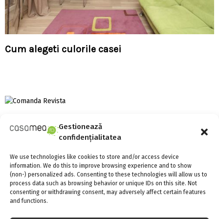
Cum alegeti culorile casei
Gestionează
S
confidențialitatea
e
a
S
We use technologies like cookies to store and/or access device
r
information. We do this to improve browsing experience and to show
c
SOCIAL MEDIA
E
(non-) personalized ads. Consenting to these technologies will allow us to
h
process data such as browsing behavior or unique IDs on this site. Not
f
consenting or withdrawing consent, may adversely affect certain features
A
and functions.
o
r
R