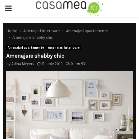
PRIMARY
MENU
Home
Amenajari Interioare
Amenajari apartamente
Amenajare shabby chic
Amenajari apartamente
Amenajari Interioare
Amenajare shabby chic
by
Adina Meyers
13 iunie 2019
0
931