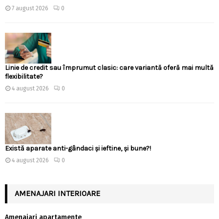
7 august 2026
0
Linie de credit sau împrumut clasic: care variantă oferă mai multă
flexibilitate?
4 august 2026
0
Există aparate anti-gândaci și ieftine, și bune?!
4 august 2026
0
AMENAJARI INTERIOARE
Amenajari apartamente