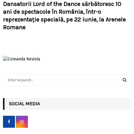
Dansatorii Lord of the Dance sărbătoresc 10
ani de spectacole în România, într-o
reprezentație specială, pe 22 iunie, la Arenele
Romane
S
e
a
S
r
c
SOCIAL MEDIA
E
h
f
A
o
r
R
: