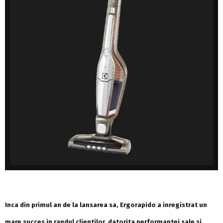
Inca din primul an de la lansarea sa, Ergorapido a inregistrat un
mare succes in randul clientilor, datorita performantei sale si