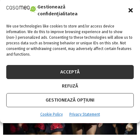
Gestionează
confidențialitatea
Plante aromatice care pot fi crescute în
We use technologies like cookies to store and/or access device
information. We do this to improve browsing experience and to show
ghiveci în apartament – FOTO
(non-) personalized ads. Consenting to these technologies will allow us to
process data such as browsing behavior or unique IDs on this site. Not
consenting or withdrawing consent, may adversely affect certain features
and functions.
ACCEPTĂ
REFUZĂ
GESTIONEAZĂ OPȚIUNI
Cookie Policy
Privacy Statement