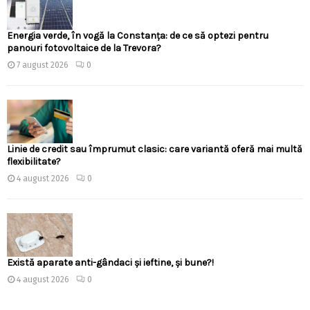
Energia verde, în vogă la Constanța: de ce să optezi pentru
panouri fotovoltaice de la Trevora?
7 august 2026
0
Linie de credit sau împrumut clasic: care variantă oferă mai multă
flexibilitate?
4 august 2026
0
Există aparate anti-gândaci și ieftine, și bune?!
4 august 2026
0