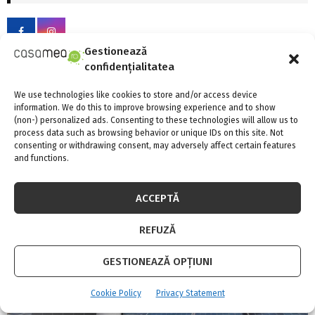
h
f
A
o
r
R
Gestionează
:
confidențialitatea
C
FII LA CURENT CU NOUTATILE
We use technologies like cookies to store and/or access device
H
information. We do this to improve browsing experience and to show
(non-) personalized ads. Consenting to these technologies will allow us to
process data such as browsing behavior or unique IDs on this site. Not
INSTAGRAM
consenting or withdrawing consent, may adversely affect certain features
and functions.
Please enter an Access Token
ACCEPTĂ
CELE MAI CITITE
REFUZĂ
GESTIONEAZĂ OPȚIUNI
Cookie Policy
Privacy Statement