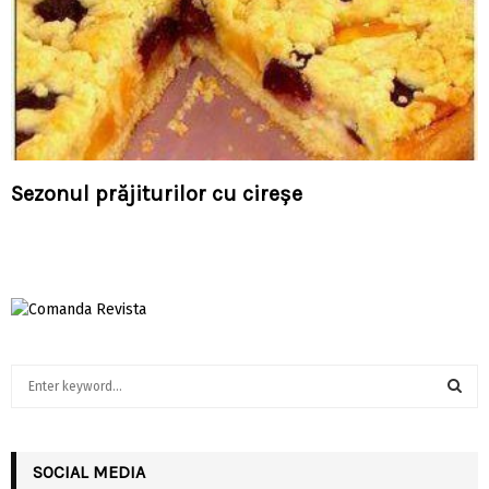
Sezonul prăjiturilor cu cireșe
S
e
a
S
r
c
SOCIAL MEDIA
E