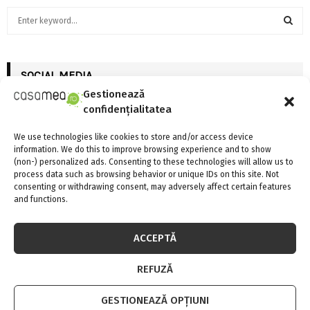
S
e
a
S
r
c
SOCIAL MEDIA
E
h
Gestionează
f
A
confidențialitatea
o
r
R
We use technologies like cookies to store and/or access device
:
information. We do this to improve browsing experience and to show
C
(non-) personalized ads. Consenting to these technologies will allow us to
FII LA CURENT CU NOUTATILE
process data such as browsing behavior or unique IDs on this site. Not
H
consenting or withdrawing consent, may adversely affect certain features
and functions.
INSTAGRAM
ACCEPTĂ
Please enter an Access Token
REFUZĂ
GESTIONEAZĂ OPȚIUNI