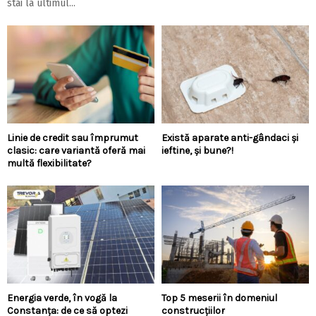
stai la ultimul...
Linie de credit sau împrumut
Există aparate anti-gândaci și
clasic: care variantă oferă mai
ieftine, și bune?!
multă flexibilitate?
Energia verde, în vogă la
Top 5 meserii în domeniul
Constanța: de ce să optezi
construcțiilor