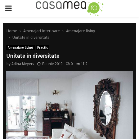
PRIMARY
MENU
Home
Amenajari Interioare
Amenajare living
Unitate in diversitate
Amenajare living
Practic
Unitate in diversitate
by
Adina Meyers
13 iunie 2019
0
1112