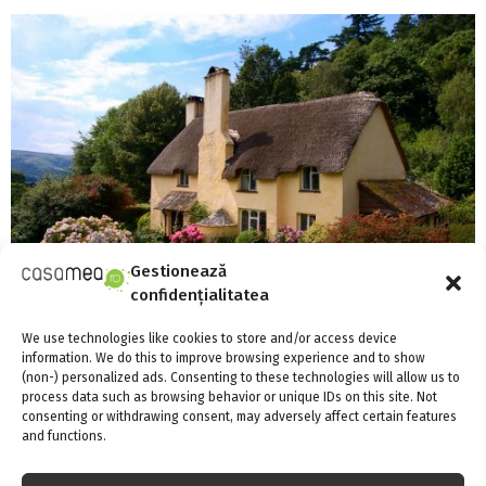
Gestionează
confidențialitatea
We use technologies like cookies to store and/or access device
information. We do this to improve browsing experience and to show
Foto: Shutterstock
(non-) personalized ads. Consenting to these technologies will allow us to
process data such as browsing behavior or unique IDs on this site. Not
consenting or withdrawing consent, may adversely affect certain features
CARAMIDA
CHIRPICI
LEMN
MATERIALE NATURALE
PIATRA
and functions.