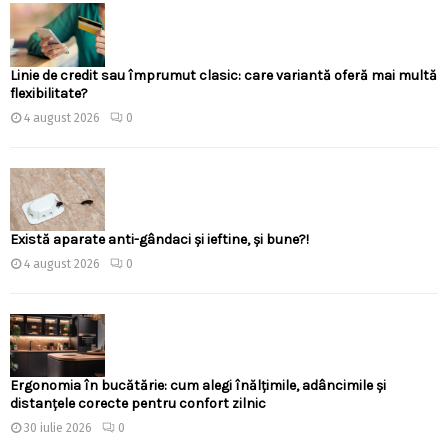
Linie de credit sau împrumut clasic: care variantă oferă mai multă
flexibilitate?
4 august 2026
0
Există aparate anti-gândaci și ieftine, și bune?!
4 august 2026
0
Ergonomia în bucătărie: cum alegi înălțimile, adâncimile și
distanțele corecte pentru confort zilnic
30 iulie 2026
0