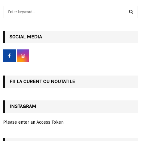
S
e
a
S
r
c
SOCIAL MEDIA
E
h
f
A
o
r
R
:
C
FII LA CURENT CU NOUTATILE
H
INSTAGRAM
Please enter an Access Token