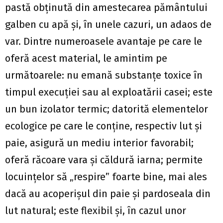
pastă obţinută din amestecarea pământului
galben cu apă şi, în unele cazuri, un adaos de
var. Dintre numeroasele avantaje pe care le
oferă acest material, le amintim pe
următoarele: nu emană substanţe toxice în
timpul execuţiei sau al exploatării casei; este
un bun izolator termic; datorită elementelor
ecologice pe care le conţine, respectiv lut şi
paie, asigură un mediu interior favorabil;
oferă răcoare vara şi căldură iarna; permite
locuinţelor să „respire” foarte bine, mai ales
dacă au acoperişul din paie şi pardoseala din
lut natural; este flexibil şi, în cazul unor