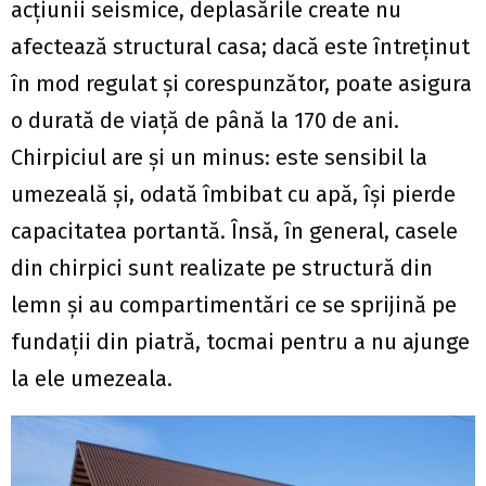
acţiunii seismice, deplasările create nu
afectează structural casa; dacă este întreţinut
în mod regulat şi corespunzător, poate asigura
o durată de viaţă de până la 170 de ani.
Chirpiciul are şi un minus: este sensibil la
umezeală şi, odată îmbibat cu apă, îşi pierde
capacitatea portantă. Însă, în general, casele
din chirpici sunt realizate pe structură din
lemn şi au compartimentări ce se sprijină pe
fundaţii din piatră, tocmai pentru a nu ajunge
la ele umezeala.