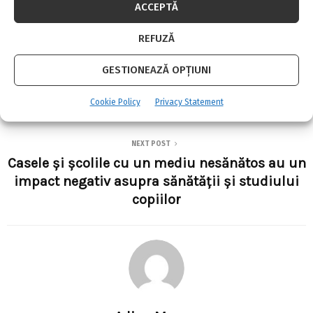
ACCEPTĂ
SHARE
0
REFUZĂ
PREVIOUS POST
GESTIONEAZĂ OPȚIUNI
VIP-uri care au fost aproape de a-și vinde casa
pentru jocuri de noroc
Cookie Policy
Privacy Statement
NEXT POST
Casele și școlile cu un mediu nesănătos au un
impact negativ asupra sănătății și studiului
copiilor