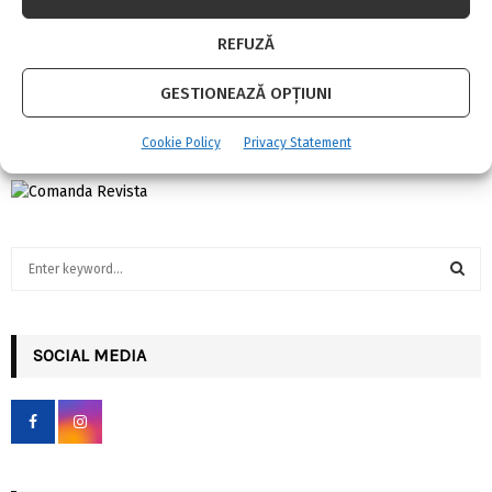
REFUZĂ
Ferestre de mansardă sau lucarnă? Alege
inteligent!
GESTIONEAZĂ OPȚIUNI
Cookie Policy
Privacy Statement
S
e
a
S
r
c
SOCIAL MEDIA
E
h
f
A
o
r
R
:
C