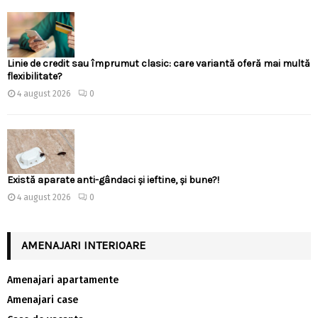
Linie de credit sau împrumut clasic: care variantă oferă mai multă
flexibilitate?
4 august 2026
0
Există aparate anti-gândaci și ieftine, și bune?!
4 august 2026
0
AMENAJARI INTERIOARE
Amenajari apartamente
Amenajari case