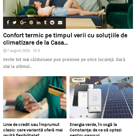
Confort termic pe timpul verii cu soluțiile de
climatizare de la Casa...
7 august 2026
0
Verile tot mai călduroase pun presiune pe orice locuință. Dacă
stai la ultimul...
Linie de credit sau împrumut
Energia verde, în vogă la
clasic: care variantă oferă mai
Constanța: de ce să optezi
multă flexibilitate?
pentru panouri...