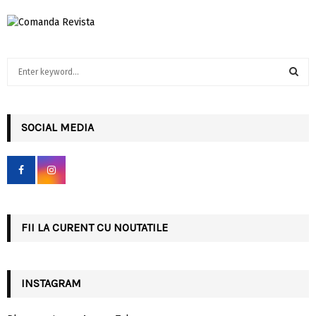
S
e
a
S
r
c
SOCIAL MEDIA
E
h
f
A
o
r
R
:
C
FII LA CURENT CU NOUTATILE
H
INSTAGRAM