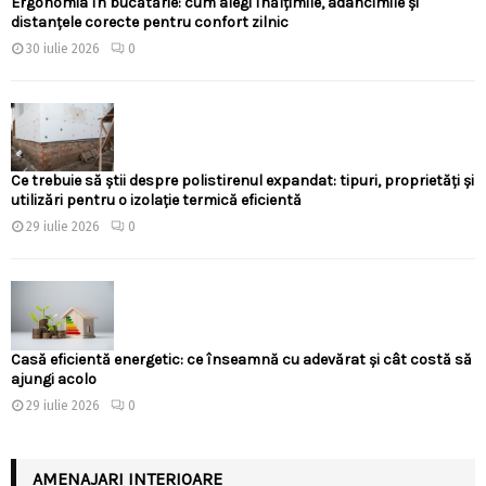
Ergonomia în bucătărie: cum alegi înălțimile, adâncimile și
distanțele corecte pentru confort zilnic
30 iulie 2026
0
Ce trebuie să știi despre polistirenul expandat: tipuri, proprietăți și
utilizări pentru o izolație termică eficientă
29 iulie 2026
0
Casă eficientă energetic: ce înseamnă cu adevărat și cât costă să
ajungi acolo
29 iulie 2026
0
AMENAJARI INTERIOARE