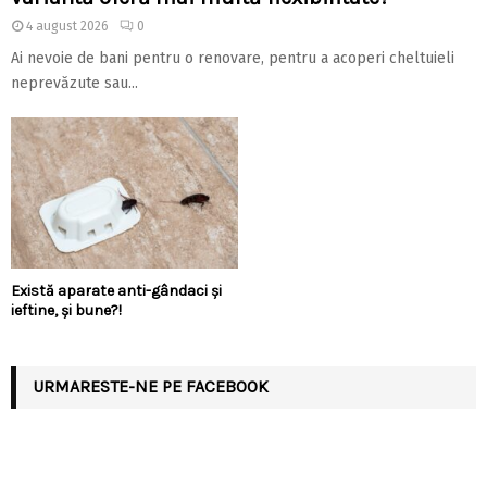
4 august 2026
0
Ai nevoie de bani pentru o renovare, pentru a acoperi cheltuieli
neprevăzute sau...
Există aparate anti-gândaci și
ieftine, și bune?!
URMARESTE-NE PE FACEBOOK