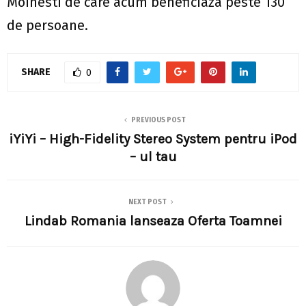
Moinesti de care acum beneficiaza peste 130
de persoane.
SHARE
0
PREVIOUS POST
iYiYi – High-Fidelity Stereo System pentru iPod
– ul tau
NEXT POST
Lindab Romania lanseaza Oferta Toamnei