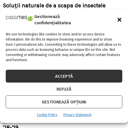
Soluții naturale de a scapa de insectele
nedorite din casa
Gestionează
confidențialitatea
We use technologies like cookies to store and/or access device
information. We do this to improve browsing experience and to show
(non-) personalized ads. Consenting to these technologies will allow us to
process data such as browsing behavior or unique IDs on this site. Not
consenting or withdrawing consent, may adversely affect certain features
and functions.
ACCEPTĂ
REFUZĂ
GESTIONEAZĂ OPȚIUNI
Gucci Eyewear aniversează 1 an in Romania
Cookie Policy
Privacy Statement
prin lansarea noii colectii de toamna-iarna
’18-‘19