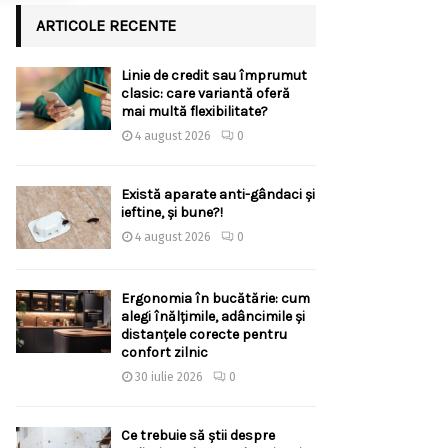
ARTICOLE RECENTE
Linie de credit sau împrumut
clasic: care variantă oferă
mai multă flexibilitate?
4 august 2026
0
Există aparate anti-gândaci și
ieftine, și bune?!
4 august 2026
0
Ergonomia în bucătărie: cum
alegi înălțimile, adâncimile și
distanțele corecte pentru
confort zilnic
30 iulie 2026
0
Ce trebuie să știi despre