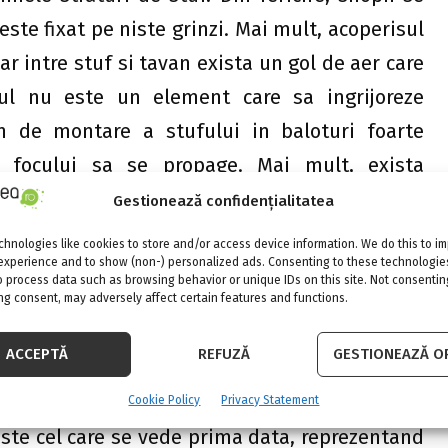
ste fixat pe niste grinzi. Mai mult, acoperisul
r intre stuf si tavan exista un gol de aer care
cul nu este un element care sa ingrijoreze
 de montare a stufului in baloturi foarte
e focului sa se propage. Mai mult, exista
.
Gestionează confidențialitatea
e de stuf, iar pasarile sunt indepartate pentru
hnologies like cookies to store and/or access device information. We do this to i
experience and to show (non-) personalized ads. Consenting to these technologies
elitoare presupune si montarea unei plase
o process data such as browsing behavior or unique IDs on this site. Not consentin
g consent, may adversely affect certain features and functions.
ACCEPTĂ
REFUZĂ
GESTIONEAZĂ OP
ecisiva! La fel sta treaba si cand vine vorba
Cookie Policy
Privacy Statement
este cel care se vede prima data, reprezentand