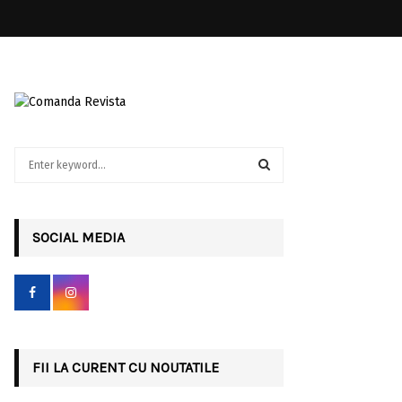
S
e
a
S
r
c
SOCIAL MEDIA
E
h
f
A
o
r
R
:
C
FII LA CURENT CU NOUTATILE
H