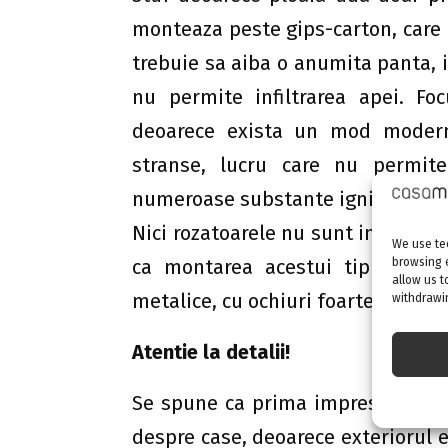
monteaza peste gips-carton, care e
trebuie sa aiba o anumita panta, ia
nu permite infiltrarea apei. Fo
deoarece exista un mod modern
stranse, lucru care nu permit
numeroase substante ignifugante
Nici rozatoarele nu sunt interesat
We use tec
browsing 
ca montarea acestui tip de inv
allow us t
metalice, cu ochiuri foarte mici.
withdrawin
Atentie la detalii!
Se spune ca prima impresie este d
despre case, deoarece exteriorul 