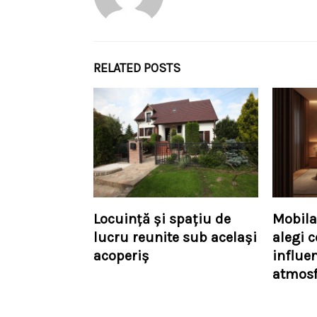
RELATED POSTS
Locuință și spațiu de
Mobila
lucru reunite sub același
alegi c
acoperiș
influe
atmosf