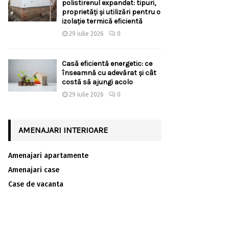
polistirenul expandat: tipuri,
proprietăți și utilizări pentru o
izolație termică eficientă
29 iulie 2026
0
Casă eficientă energetic: ce
înseamnă cu adevărat și cât
costă să ajungi acolo
29 iulie 2026
0
AMENAJARI INTERIOARE
Amenajari apartamente
Amenajari case
Case de vacanta