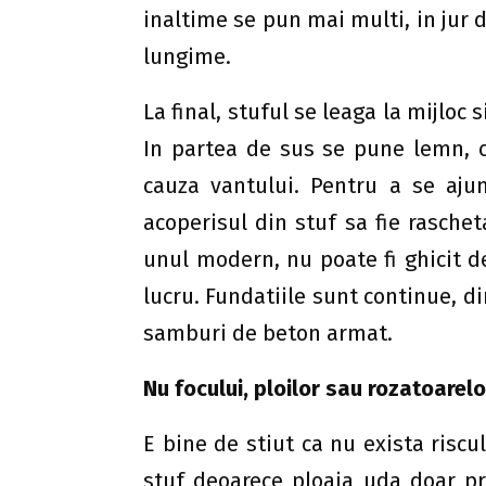
inaltime se pun mai multi, in jur 
lungime.
La final, stuful se leaga la mijloc s
In partea de sus se pune lemn, c
cauza vantului. Pentru a se aju
acoperisul din stuf sa fie raschet
unul modern, nu poate fi ghicit de
lucru. Fundatiile sunt continue, d
samburi de beton armat.
Nu focului, ploilor sau rozatoarelo
E bine de stiut ca nu exista riscu
stuf deoarece ploaia uda doar pri