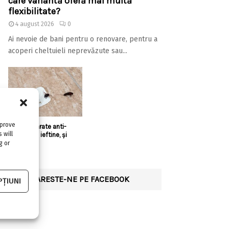
care variantă oferă mai multă
flexibilitate?
4 august 2026
0
Ai nevoie de bani pentru o renovare, pentru a
acoperi cheltuieli neprevăzute sau...
mprove
Există aparate anti-
 will
gândaci și ieftine, și
bune?!
g or
URMARESTE-NE PE FACEBOOK
ȚIUNI