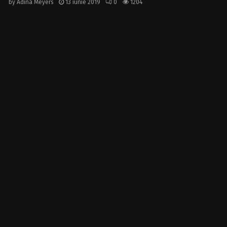
by
Adina Meyers
13 iunie 2019
0
1204