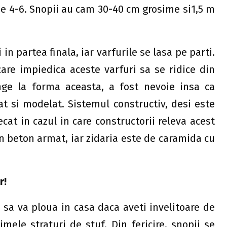
de 4-6. Snopii au cam 30-40 cm grosime si1,5 m
i in partea finala, iar varfurile se lasa pe parti.
are impiedica aceste varfuri sa se ridice din
nge la forma aceasta, a fost nevoie insa ca
at si modelat. Sistemul constructiv, desi este
cat in cazul in care constructorii releva acest
in beton armat, iar zidaria este de caramida cu
r!
l sa va ploua in casa daca aveti invelitoare de
mele straturi de stuf. Din fericire, snopii se