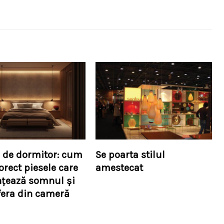
 de dormitor: cum
Se poarta stilul
orect piesele care
amestecat
nțează somnul și
era din cameră