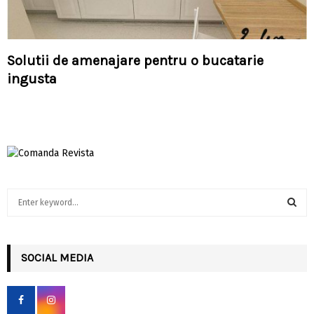
Solutii de amenajare pentru o bucatarie
ingusta
S
e
a
S
r
c
SOCIAL MEDIA
E
h
f
A
o
r