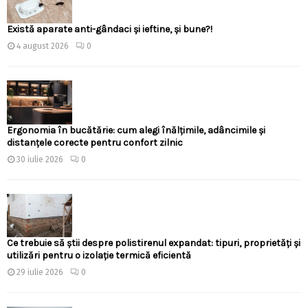
Există aparate anti-gândaci și ieftine, și bune?!
4 august 2026
0
Ergonomia în bucătărie: cum alegi înălțimile, adâncimile și
distanțele corecte pentru confort zilnic
30 iulie 2026
0
Ce trebuie să știi despre polistirenul expandat: tipuri, proprietăți și
utilizări pentru o izolație termică eficientă
29 iulie 2026
0