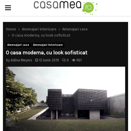
PRIMARY
MENU
Home
Amenajari Interioare
Amenajari case
O casa moderna, cu look sofisticat
Amenajari case
Amenajari Interioare
O casa moderna, cu look sofisticat
by
Adina Meyers
13 iunie 2019
0
961