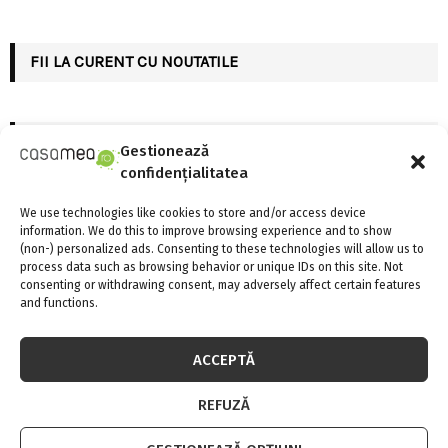
R
:
C
FII LA CURENT CU NOUTATILE
H
INSTAGRAM
Gestionează
confidențialitatea
Please enter an Access Token
We use technologies like cookies to store and/or access device
information. We do this to improve browsing experience and to show
(non-) personalized ads. Consenting to these technologies will allow us to
CELE MAI CITITE
process data such as browsing behavior or unique IDs on this site. Not
consenting or withdrawing consent, may adversely affect certain features
and functions.
ACCEPTĂ
REFUZĂ