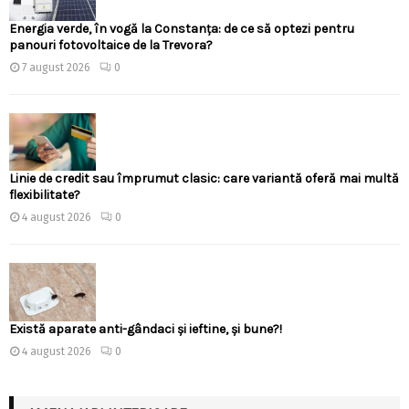
Energia verde, în vogă la Constanța: de ce să optezi pentru
panouri fotovoltaice de la Trevora?
7 august 2026
0
Linie de credit sau împrumut clasic: care variantă oferă mai multă
flexibilitate?
4 august 2026
0
Există aparate anti-gândaci și ieftine, și bune?!
4 august 2026
0