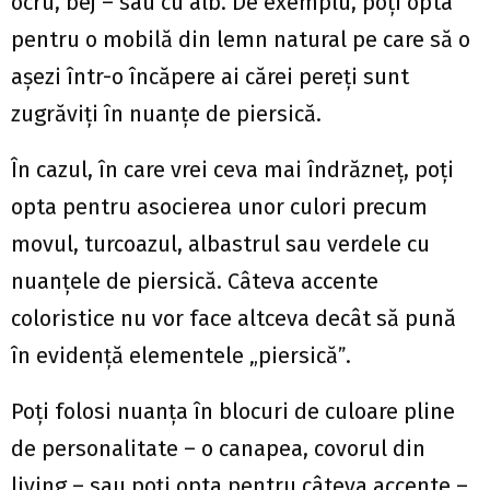
ocru, bej – sau cu alb. De exemplu, poți opta
pentru o mobilă din lemn natural pe care să o
așezi într-o încăpere ai cărei pereți sunt
zugrăviți în nuanțe de piersică.
În cazul, în care vrei ceva mai îndrăzneț, poți
opta pentru asocierea unor culori precum
movul, turcoazul, albastrul sau verdele cu
nuanțele de piersică. Câteva accente
coloristice nu vor face altceva decât să pună
în evidență elementele „piersicăˮ.
Poți folosi nuanța în blocuri de culoare pline
de personalitate – o canapea, covorul din
living – sau poți opta pentru câteva accente –