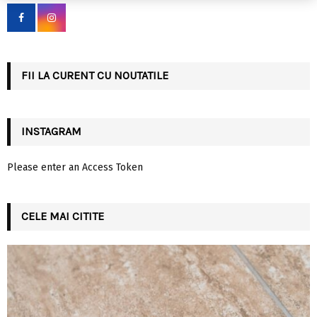
f
A
o
r
R
:
C
FII LA CURENT CU NOUTATILE
H
INSTAGRAM
Please enter an Access Token
CELE MAI CITITE