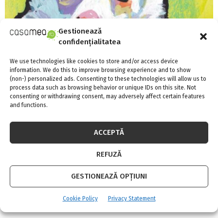
Gestionează
confidențialitatea
We use technologies like cookies to store and/or access device
Transformă-ți locuința într-o galerie de artă
information. We do this to improve browsing experience and to show
cu Pictura pe Numere
(non-) personalized ads. Consenting to these technologies will allow us to
process data such as browsing behavior or unique IDs on this site. Not
consenting or withdrawing consent, may adversely affect certain features
and functions.
ACCEPTĂ
REFUZĂ
S
e
GESTIONEAZĂ OPȚIUNI
a
S
r
c
Cookie Policy
Privacy Statement
SOCIAL MEDIA
E
h