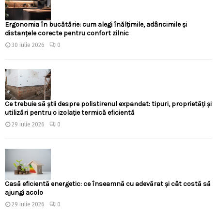
Ergonomia în bucătărie: cum alegi înălțimile, adâncimile și
distanțele corecte pentru confort zilnic
30 iulie 2026
0
Ce trebuie să știi despre polistirenul expandat: tipuri, proprietăți și
utilizări pentru o izolație termică eficientă
29 iulie 2026
0
Casă eficientă energetic: ce înseamnă cu adevărat și cât costă să
ajungi acolo
29 iulie 2026
0