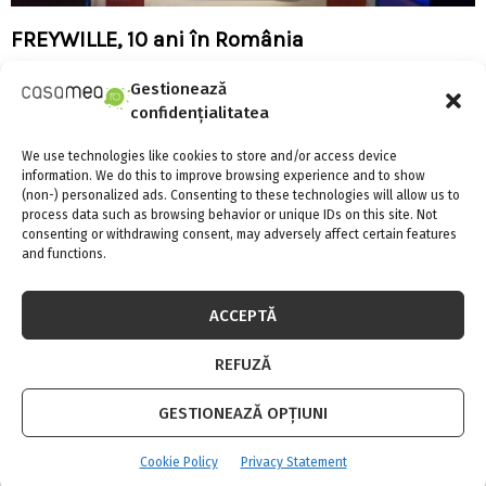
FREYWILLE, 10 ani în România
Gestionează
confidențialitatea
We use technologies like cookies to store and/or access device
information. We do this to improve browsing experience and to show
(non-) personalized ads. Consenting to these technologies will allow us to
process data such as browsing behavior or unique IDs on this site. Not
consenting or withdrawing consent, may adversely affect certain features
and functions.
ACCEPTĂ
REFUZĂ
GESTIONEAZĂ OPȚIUNI
Eleganta de Monaco la tine in gradina!
Cookie Policy
Privacy Statement