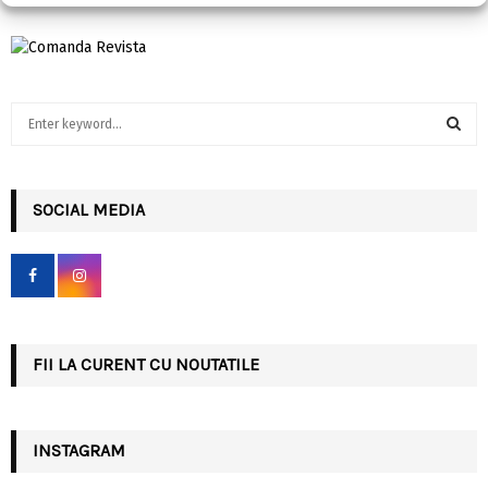
S
e
a
S
r
c
SOCIAL MEDIA
E
h
f
A
o
r
R
:
C
FII LA CURENT CU NOUTATILE
H
INSTAGRAM