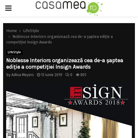
PRIMARY
MENU
Home
LifeStyle
Noblesse Interiors organizează cea de-a șaptea ediție a
competiției Insign Awards
LifeStyle
Noblesse Interiors organizează cea de-a șaptea
ediție a competiției Insign Awards
by
Adina Meyers
13 iunie 2019
0
801