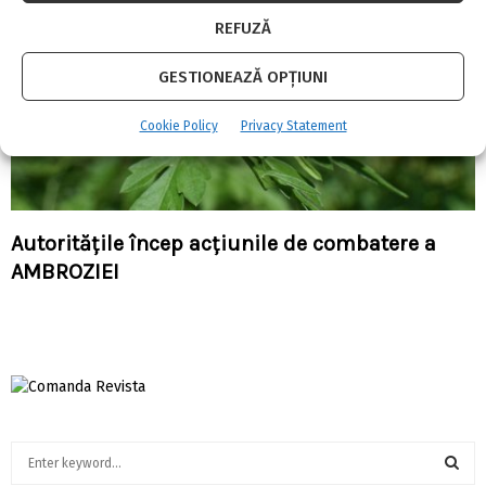
REFUZĂ
GESTIONEAZĂ OPȚIUNI
Cookie Policy
Privacy Statement
Autoritățile încep acțiunile de combatere a
AMBROZIEI
S
e