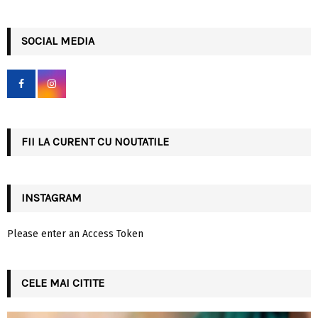
a
S
r
c
SOCIAL MEDIA
E
h
f
A
o
r
R
:
C
FII LA CURENT CU NOUTATILE
H
INSTAGRAM
Please enter an Access Token
CELE MAI CITITE