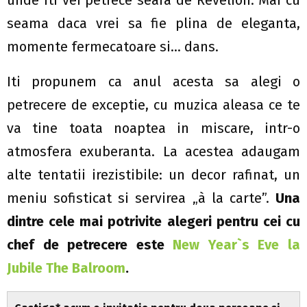
unde iti vei petrece seara de Revelion. Mai cu
seama daca vrei sa fie plina de eleganta,
momente fermecatoare si… dans.
Iti propunem ca anul acesta sa alegi o
petrecere de exceptie, cu muzica aleasa ce te
va tine toata noaptea in miscare, intr-o
atmosfera exuberanta. La acestea adaugam
alte tentatii irezistibile: un decor rafinat, un
meniu sofisticat si servirea „à la carte”.
Una
dintre cele mai potrivite alegeri pentru cei cu
chef de petrecere este
New Year`s Eve la
Jubile The Balroom
.