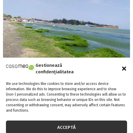
Gestionează
confidențialitatea
We use technologies like cookies to store and/or access device
„O nouă maree verde”: algele au invadat
information. We do this to improve browsing experience and to show
(non-) personalized ads. Consenting to these technologies will allow us to
litoralul românesc – FOTO
process data such as browsing behavior or unique IDs on this site. Not
consenting or withdrawing consent, may adversely affect certain features
and functions.
ACCEPTĂ