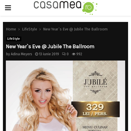
PRIMARY
MENU
Home
LifeStyle
New Year`s Eve @ Jubile The Ballroom
LifeStyle
New Year`s Eve @ Jubile The Ballroom
by
Adina Meyers
13 iunie 2019
0
992