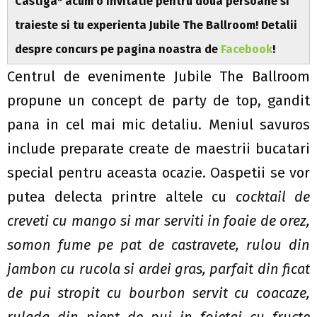
Castiga* acum o invitatie pentru doua persoane si
traieste si tu experienta Jubile The Ballroom!
Detalii
despre
concurs
pe pagina noastra de
Facebook
!
Centrul de evenimente Jubile The Ballroom
propune un concept de party de top, gandit
pana in cel mai mic detaliu. Meniul savuros
include preparate create de maestrii bucatari
special pentru aceasta ocazie. Oaspetii se vor
putea delecta printre altele cu
cocktail de
creveti cu mango si mar serviti in foaie de orez,
somon fume pe pat de castravete, rulou din
jambon cu rucola si ardei gras, parfait din ficat
de pui stropit cu bourbon servit cu coacaze,