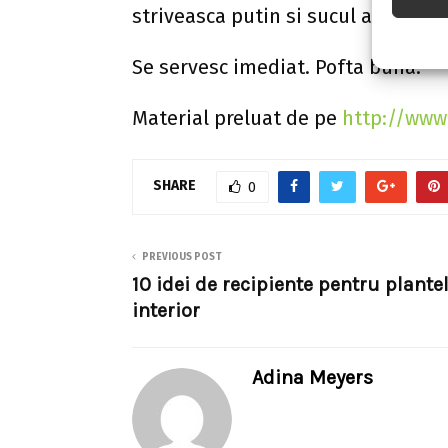
striveasca putin si sucul acestora s
Se servesc imediat. Pofta buna!
Material preluat de pe
http://www.
SHARE
0
PREVIOUS POST
10 idei de recipiente pentru plante
interior
Adina Meyers