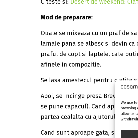
Citeste si:
Desert de weekend: Cla
Mod de preparare:
Ouale se mixeaza cu un praf de sar
lamaie pana se albesc si devin ca
praful de copt si laptele, cate put
afinele in compozitie.
Se lasa amestecul pentru clatite 
Apoi, se incinge presa Breville Pa
We use tec
se pune capacul). Cand apar mici b
browsing 
allow us t
partea cealalta cu ajutorul unei sp
withdrawin
Cand sunt aproape gata, se pune ca