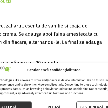
foutis
e, zaharul, esenta de vanilie si coaja de
 o crema. Se adauga apoi faina amestecata cu
in din fiecare, alternandu-le. La final se adauga
sa se odihneasca 10 minute.
Gestionează confidențialitatea
nini Maker. Se pune compozitia cu o lingura (nu
hnologies like cookies to store and/or access device information. We do this to i
ule pe suprafata clatitei, se intoarce pe
experience and to show (non-) personalized ads. Consenting to these technologies
o process data such as browsing behavior or unique IDs on this site. Not consentin
atule.
g consent, may adversely affect certain features and functions.
pacul presei astfel incat afinele sa se
ACCEPTĂ
REFUZĂ
GESTIONEAZĂ OP