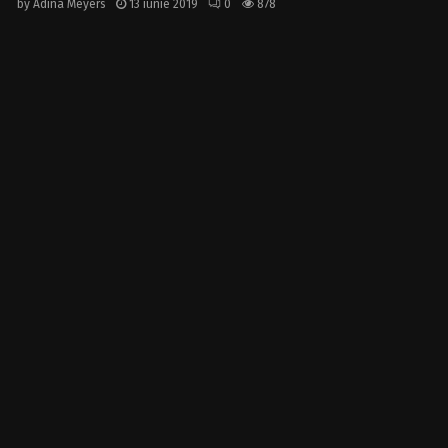
by
Adina Meyers
13 iunie 2019
0
878