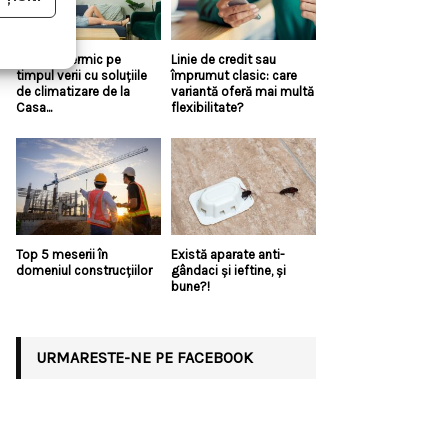
Confort termic pe
Linie de credit sau
timpul verii cu soluțiile
împrumut clasic: care
de climatizare de la
variantă oferă mai multă
Casa...
flexibilitate?
Top 5 meserii în
Există aparate anti-
domeniul construcțiilor
gândaci și ieftine, și
bune?!
URMARESTE-NE PE FACEBOOK