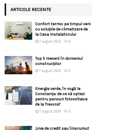
ARTICOLE RECENTE
Confort termic pe timpul verii
cu soluțiile de climatizare de
la Casa Instalatorului
7 august 2026
0
Top 5 meserii în domeniul
construcțiilor
7 august 2026
0
Energia verde, în vogă la
Constanța: de ce să optezi
pentru panouri fotovoltaice
de la Trevora?
7 august 2026
0
Linie de credit sau împrumut