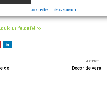
a fie absorbit de clatite.
Cookie Policy
Privacy Statement
dulciurifeldefel.ro
NEXT POST
le de
Decor de vara