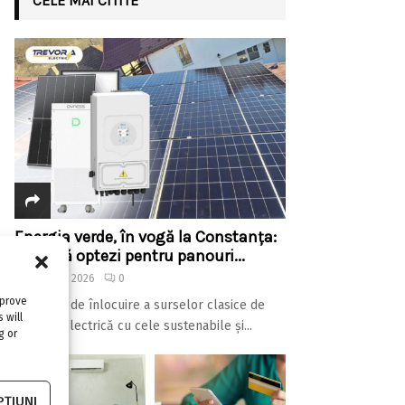
CELE MAI CITITE
Energia verde, în vogă la Constanța:
de ce să optezi pentru panouri...
7 august 2026
0
mprove
Procesul de înlocuire a surselor clasice de
 will
energie electrică cu cele sustenabile și...
g or
ȚIUNI