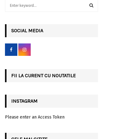
S
e
a
S
r
c
SOCIAL MEDIA
E
h
f
A
o
r
R
:
C
FII LA CURENT CU NOUTATILE
H
INSTAGRAM
Please enter an Access Token