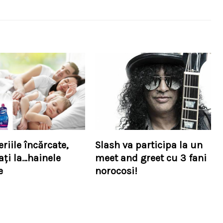
riile încărcate,
Slash va participa la un
ați la…hainele
meet and greet cu 3 fani
e
norocosi!