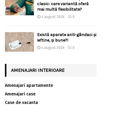
clasic: care variantă oferă
mai multă flexibilitate?
4 august 2026
0
Există aparate anti-gândaci și
ieftine, și bune?!
4 august 2026
0
AMENAJARI INTERIOARE
Amenajari apartamente
Amenajari case
Case de vacanta