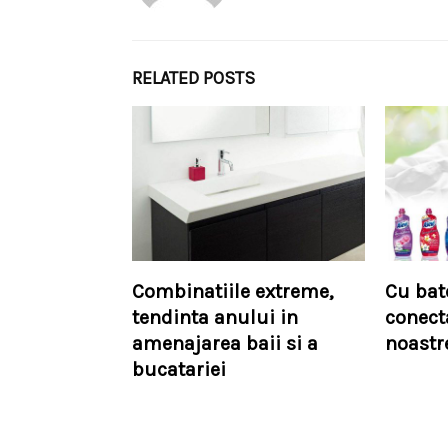
RELATED POSTS
Combinatiile extreme,
Cu bate
tendinta anului in
conect
amenajarea baii si a
noastr
bucatariei