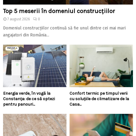
Top 5 meserii în domeniul construcțiilor
7 august 2026
0
Domeniul construcțiilor continuă să fie unul dintre cei mai mari
angajatori din România...
Energia verde, în vogă la
Confort termic pe timpul verii
Constanța: de ce să optezi
cu soluțiile de climatizare de la
pentru panouri...
Casa...