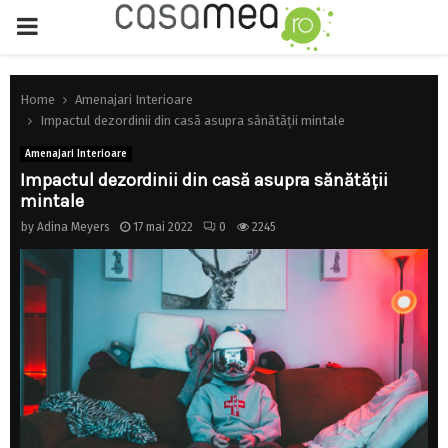
PRIMARY
MENU
Home
Amenajari Interioare
Impactul dezordinii din casă asupra sănătății mintale
Amenajari Interioare
Impactul dezordinii din casă asupra sănătății
mintale
by
Adina Meyers
17 mai 2022
0
2245