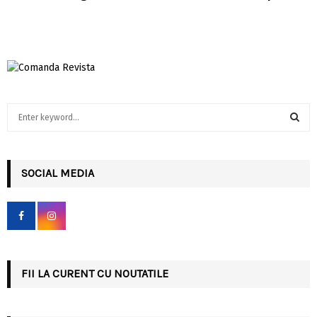
S
e
a
S
r
c
SOCIAL MEDIA
E
h
f
A
o
r
R
:
C
FII LA CURENT CU NOUTATILE
H