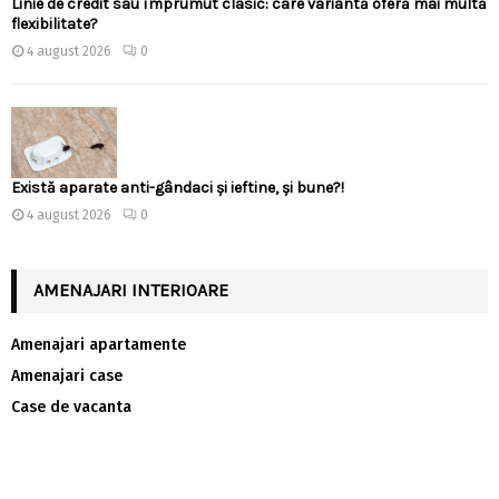
Linie de credit sau împrumut clasic: care variantă oferă mai multă
flexibilitate?
4 august 2026
0
Există aparate anti-gândaci și ieftine, și bune?!
4 august 2026
0
AMENAJARI INTERIOARE
Amenajari apartamente
Amenajari case
Case de vacanta