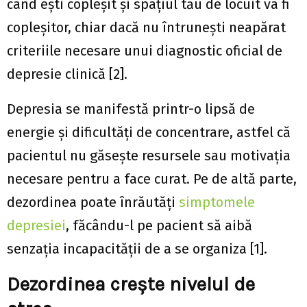
când ești copleșit și spațiul tău de locuit va fi
copleșitor, chiar dacă nu întrunești neapărat
criteriile necesare unui diagnostic oficial de
depresie clinică [2].
Depresia se manifestă printr-o lipsă de
energie și dificultăți de concentrare, astfel că
pacientul nu găsește resursele sau motivația
necesare pentru a face curat. Pe de altă parte,
dezordinea poate înrăutăți
simptomele
depresiei
, făcându-l pe pacient să aibă
senzația incapacității de a se organiza [1].
Dezordinea crește nivelul de