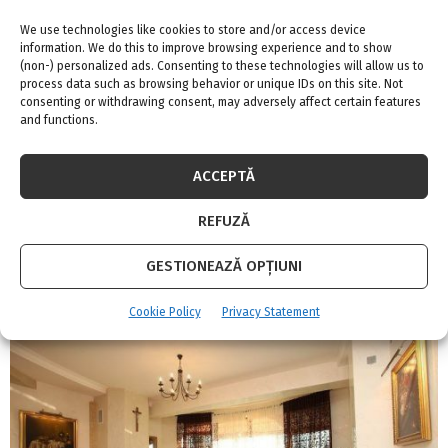
NEXT POST
We use technologies like cookies to store and/or access device
3 sfaturi pentru grădinărit cu ghivece mari
information. We do this to improve browsing experience and to show
(non-) personalized ads. Consenting to these technologies will allow us to
process data such as browsing behavior or unique IDs on this site. Not
consenting or withdrawing consent, may adversely affect certain features
and functions.
ACCEPTĂ
Adina Meyers
REFUZĂ
GESTIONEAZĂ OPȚIUNI
RELATED POSTS
Cookie Policy
Privacy Statement