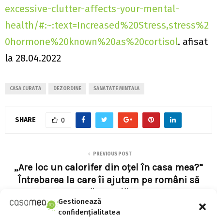
excessive-clutter-affects-your-mental-
health/#:~:text=Increased%20Stress,stress%2
0hormone%20known%20as%20cortisol
. afisat
la 28.04.2022
CASA CURATA
DEZORDINE
SANATATE MINTALA
SHARE
0
PREVIOUS POST
„Are loc un calorifer din oțel în casa mea?“
Întrebarea la care îi ajutam pe români să
răspundă
Gestionează
confidențialitatea