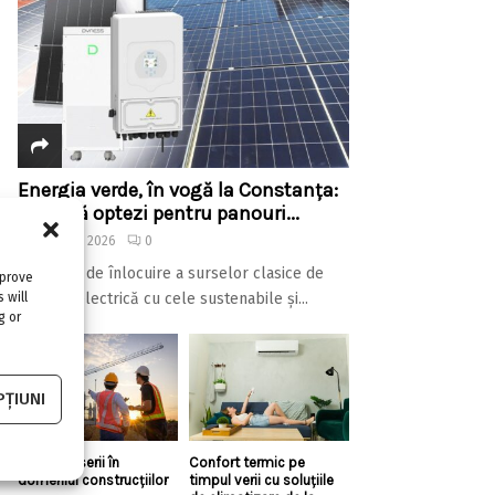
Energia verde, în vogă la Constanța:
de ce să optezi pentru panouri...
7 august 2026
0
Procesul de înlocuire a surselor clasice de
mprove
 will
energie electrică cu cele sustenabile și...
g or
ȚIUNI
Top 5 meserii în
Confort termic pe
domeniul construcțiilor
timpul verii cu soluțiile