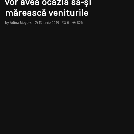
vor avea ocazia să-și
mărească veniturile
by
Adina Meyers
13 iunie 2019
0
826