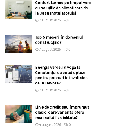
Confort termic pe timpul verii
cu soluțiile de climatizare de
la Casa Instalatorului
7 august 2026
0
Top 5 meserii în domeniul
construcțiilor
7 august 2026
0
Energia verde, în vogă la
Constanța: de ce să optezi
pentru panouri fotovoltaice
de la Trevora?
7 august 2026
0
Linie de credit sau împrumut
clasic: care variantă oferă
mai multă flexibilitate?
4 august 2026
0