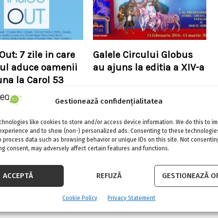
Out: 7 zile in care
Galele Circului Globus
ul aduce oamenii
au ajuns la editia a XIV-a
na la Carol 53
Gestionează confidențialitatea
hnologies like cookies to store and/or access device information. We do this to i
experience and to show (non-) personalized ads. Consenting to these technologies
o process data such as browsing behavior or unique IDs on this site. Not consentin
g consent, may adversely affect certain features and functions.
ACCEPTĂ
REFUZĂ
GESTIONEAZĂ OP
Cookie Policy
Privacy Statement