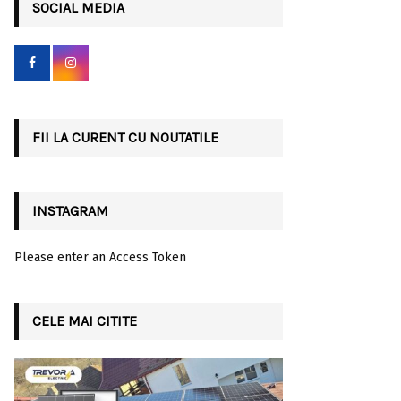
c
SOCIAL MEDIA
E
h
f
A
o
r
R
:
C
FII LA CURENT CU NOUTATILE
H
INSTAGRAM
Please enter an Access Token
CELE MAI CITITE