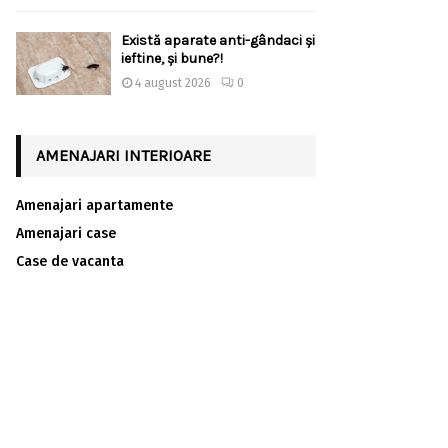
Există aparate anti-gândaci și
ieftine, și bune?!
4 august 2026
0
AMENAJARI INTERIOARE
Amenajari apartamente
Amenajari case
Case de vacanta