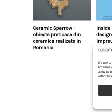
Ceramic Sparrow –
Inside 
obiecte pretioase din
design
ceramica realizate in
impreu
Romania
We use tec
browsing 
allow us t
withdrawin