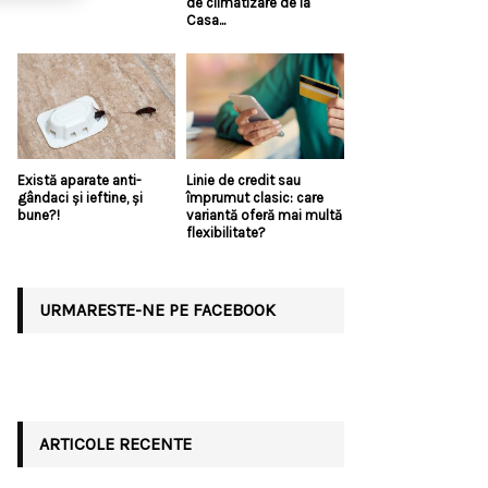
de climatizare de la
Casa...
Există aparate anti-
Linie de credit sau
gândaci și ieftine, și
împrumut clasic: care
bune?!
variantă oferă mai multă
flexibilitate?
URMARESTE-NE PE FACEBOOK
ARTICOLE RECENTE