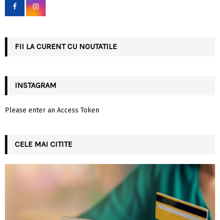
o
r
R
:
C
FII LA CURENT CU NOUTATILE
H
INSTAGRAM
Please enter an Access Token
CELE MAI CITITE