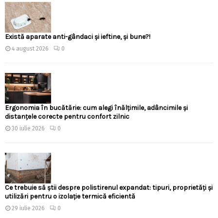
Există aparate anti-gândaci și ieftine, și bune?!
4 august 2026
0
Ergonomia în bucătărie: cum alegi înălțimile, adâncimile și
distanțele corecte pentru confort zilnic
30 iulie 2026
0
Ce trebuie să știi despre polistirenul expandat: tipuri, proprietăți și
utilizări pentru o izolație termică eficientă
29 iulie 2026
0