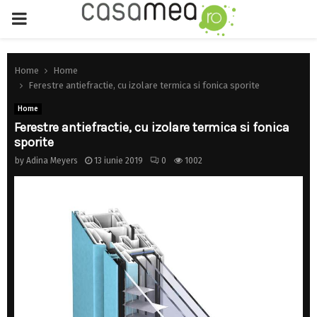
PRIMARY
MENU
Home
Home
Ferestre antiefractie, cu izolare termica si fonica sporite
Home
Ferestre antiefractie, cu izolare termica si fonica
sporite
by
Adina Meyers
13 iunie 2019
0
1002