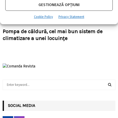
GESTIONEAZĂ OPȚIUNI
Cookie Policy
Privacy Statement
Pompa de căldură, cel mai bun sistem de
climatizare a unei locuințe
S
e
a
S
r
c
SOCIAL MEDIA
E
h
f
A