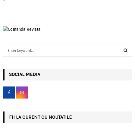
S
e
a
S
r
c
SOCIAL MEDIA
E
h
f
A
o
r
R
:
C
FII LA CURENT CU NOUTATILE
H