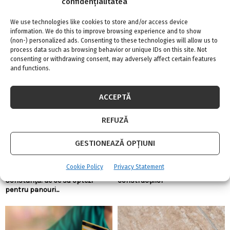
confidențialitatea
Confort termic pe timpul verii cu soluțiile de
We use technologies like cookies to store and/or access device
climatizare de la Casa...
information. We do this to improve browsing experience and to show
(non-) personalized ads. Consenting to these technologies will allow us to
7 august 2026
0
process data such as browsing behavior or unique IDs on this site. Not
consenting or withdrawing consent, may adversely affect certain features
Verile tot mai călduroase pun presiune pe orice locuință. Dacă
and functions.
stai la ultimul...
ACCEPTĂ
REFUZĂ
GESTIONEAZĂ OPȚIUNI
Cookie Policy
Privacy Statement
Energia verde, în vogă la
Top 5 meserii în domeniul
Constanța: de ce să optezi
construcțiilor
pentru panouri...