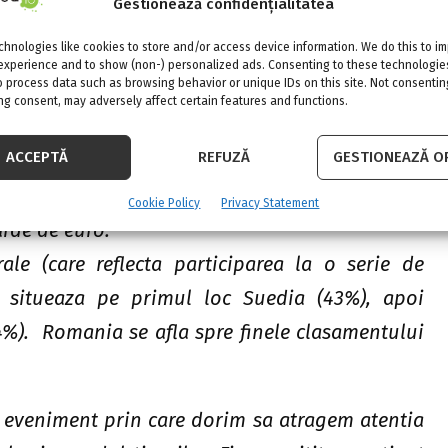
Gestionează confidențialitatea
te
hnologies like cookies to store and/or access device information. We do this to i
experience and to show (non-) personalized ads. Consenting to these technologies
o process data such as browsing behavior or unique IDs on this site. Not consentin
 mai putin de 5 euro intr-un an, cel mai scazut
g consent, may adversely affect certain features and functions.
ACCEPTĂ
REFUZĂ
GESTIONEAZĂ OP
 ridica la 60 milioane de euro, in timp ce in
mica decat Romania) este de 200 de milioane de
Cookie Policy
Privacy Statement
arde de euro.
rale (care reflecta participarea la o serie de
) situeaza pe primul loc Suedia (43%), apoi
%). Romania se afla spre finele clasamentului
 eveniment prin care dorim sa atragem atentia