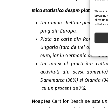
Mica statistica despre piata de car
We use tec
browsing 
allow us t
Un roman cheltuie pentru carti
withdrawin
prag din Europa.
Piata de carte din Romania se
Ungaria (tara de trei ori mai 
euro, iar in Germania de 7 mili
Un index al practicilor cultu
activitati din acest domeniu
Danemarca (36%) si Olanda (34
cu un procent de 7%.
Noaptea Cartilor Deschise
este un