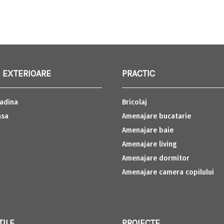
 EXTERIOARE
PRACTIC
adina
Bricolaj
asa
Amenajare bucatarie
Amenajare baie
Amenajare living
Amenajare dormitor
Amenajare camera copilului
TILE
PROIECTE