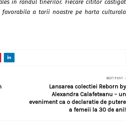
les in randul tinerilor. Fiecare cititor castigat
 favorabila a tarii noastre pe harta culturala
NEXT POST
n
Lansarea colectiei Reborn by
Alexandra Calafeteanu – un
eveniment ca o declaratie de putere
a femeii la 30 de ani!