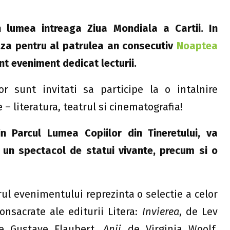
n lumea intreaga Ziua Mondiala a Cartii. In
aza pentru al patrulea an consecutiv
Noaptea
nt eveniment dedicat lecturii.
lor sunt invitati sa participe la o intalnire
e – literatura, teatrul si cinematografia!
n Parcul Lumea Copiilor din Tineretului, va
un spectacol de statui vivante, precum si o
rul evenimentului reprezinta o selectie a celor
nsacrate ale editurii Litera:
Invierea
, de Lev
 Gustave Flaubert,
Anii
de Virginia Woolf,