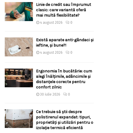
Linie de credit sau împrumut
clasic: care variantă oferă
mai multă flexibilitate?
4 august 2026
0
Există aparate anti-gândaci și
ieftine, și bune?!
4 august 2026
0
Ergonomia în bucătărie: cum
alegi înălțimile, adâncimile și
distanțele corecte pentru
confort zilnic
30 iulie 2026
0
Ce trebuie să știi despre
polistirenul expandat: tipuri,
proprietăți și utilizări pentru o
izolație termică eficientă