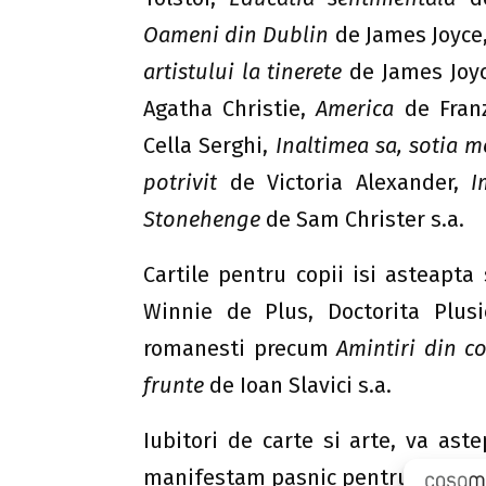
Oameni din Dublin
de James Joyce
artistului la tinerete
de James Joy
Agatha Christie,
America
de Fran
Cella Serghi,
Inaltimea sa, sotia m
potrivit
de Victoria Alexander,
I
Stonehenge
de Sam Christer s.a.
Cartile pentru copii isi asteapta s
Winnie de Plus, Doctorita Plusi
romanesti precum
Amintiri din c
frunte
de Ioan Slavici s.a.
Iubitori de carte si arte, va as
manifestam pasnic pentru cultura,