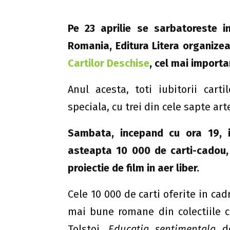
Pe 23 aprilie se sarbatoreste i
Romania, Editura Litera organize
Cartilor Deschise
, cel mai importa
Anul acesta, toti iubitorii carti
speciala, cu trei din cele sapte art
S
ambata,
incepand cu ora 19, i
asteapta 10 000 de carti-cadou, 
proiectie de film in aer liber.
Cele 10 000 de carti oferite in cad
mai bune romane din colectiile co
Tolstoi,
Educatia sentimentala
de