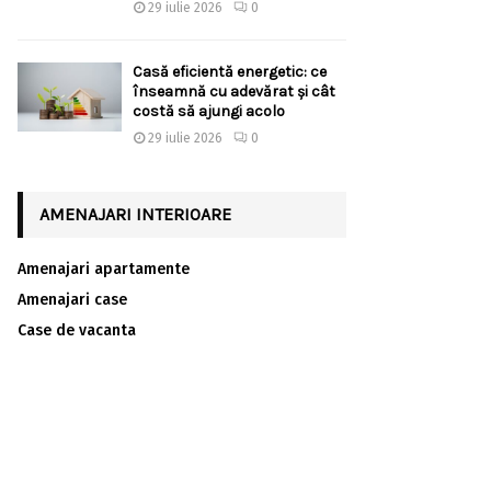
29 iulie 2026
0
Casă eficientă energetic: ce
înseamnă cu adevărat și cât
costă să ajungi acolo
29 iulie 2026
0
AMENAJARI INTERIOARE
Amenajari apartamente
Amenajari case
Case de vacanta