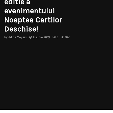
editie a
evenimentului
Noaptea Cartilor
Deschise!
by
Adina Meyers
13 iunie 2019
0
1021