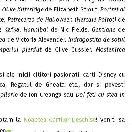
,
Olive Kitteridge
de Elizabeth Strout,
Portret al
ce,
Petrecerea de Halloween (Hercule Poirot)
de
z Kafka,
Hannibal
de Nic Fields,
Gentiane
de
ea
de Victoria Alexander,
Indragostita de sotul
mperiul pierdut
de Clive Cussler,
Mostenirea
i ele micii cititori pasionati: carti Disney cu
ca, Regatul de Gheata etc., dar si povesti
opilarie
de Ion Creanga sau
Doi feti cu stea in
teptam la
Noaptea Cartilor Deschise
! Veniti sa
 suntem din ce in ce mai multi!