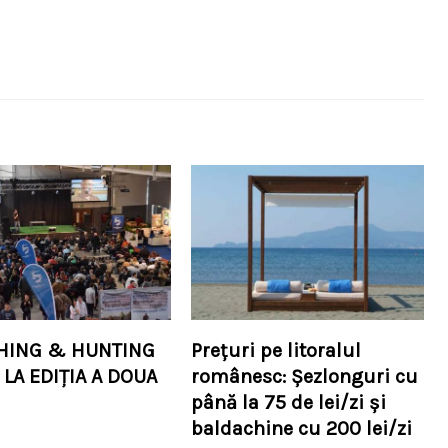
SHING & HUNTING
Prețuri pe litoralul
 LA EDIȚIA A DOUA
românesc: Șezlonguri cu
până la 75 de lei/zi și
baldachine cu 200 lei/zi