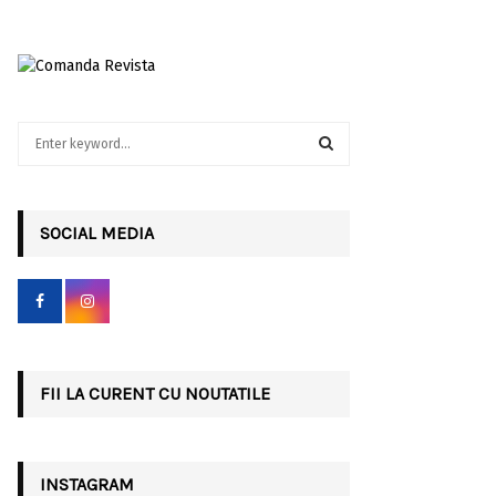
S
e
a
S
r
c
SOCIAL MEDIA
E
h
f
A
o
r
R
:
C
FII LA CURENT CU NOUTATILE
H
INSTAGRAM