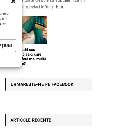
Înainte de toate trebuie să subliniem ca un
aparat anti-gândaci ieftin și bun...
mprove
 will
g or
ȚIUNI
Linie de credit sau
împrumut clasic: care
variantă oferă mai multă
flexibilitate?
URMARESTE-NE PE FACEBOOK
ARTICOLE RECENTE