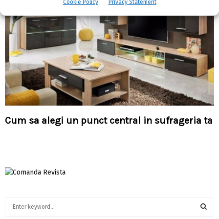
Cookie Policy
Privacy Statement
Cum sa alegi un punct central in sufrageria ta
S
e