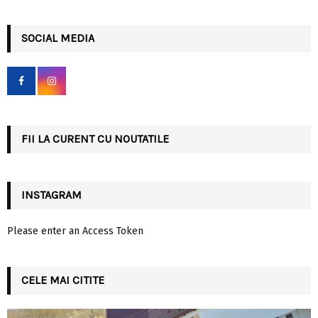
a
S
r
c
SOCIAL MEDIA
E
h
f
A
o
r
R
:
C
FII LA CURENT CU NOUTATILE
H
INSTAGRAM
Please enter an Access Token
CELE MAI CITITE