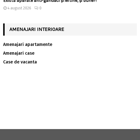
Există aparate anti-gândaci și ieftine, și bune?!
4 august 2026
0
AMENAJARI INTERIOARE
Amenajari apartamente
Amenajari case
Case de vacanta