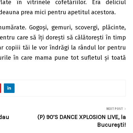
ate în vitrinele cofetăriilor. Era deliciul
totdeauna prea mici pentru apetitul acestora.
numărate. Gogoşi, gemuri, scovergi, plăcinte,
ntru care să îți doreşti să călătoreşti în timp
r copiii tăi le vor îndrăgi la rândul lor pentru
rile în care mama pune tot sufletul şi toată
NEXT POST
 dau
(P) 90’S DANCE XPLOSION LIVE, la
București!