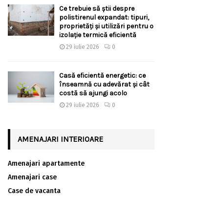
Ce trebuie să știi despre
polistirenul expandat: tipuri,
proprietăți și utilizări pentru o
izolație termică eficientă
29 iulie 2026
0
Casă eficientă energetic: ce
înseamnă cu adevărat și cât
costă să ajungi acolo
29 iulie 2026
0
AMENAJARI INTERIOARE
Amenajari apartamente
Amenajari case
Case de vacanta