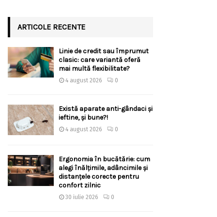
ARTICOLE RECENTE
Linie de credit sau împrumut
clasic: care variantă oferă
mai multă flexibilitate?
4 august 2026
0
Există aparate anti-gândaci și
ieftine, și bune?!
4 august 2026
0
Ergonomia în bucătărie: cum
alegi înălțimile, adâncimile și
distanțele corecte pentru
confort zilnic
30 iulie 2026
0