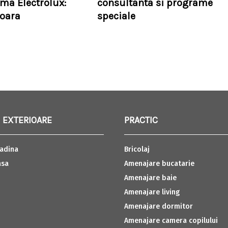
rma Electrolux:
consultanta si programe
soara
speciale
 EXTERIOARE
PRACTIC
adina
Bricolaj
asa
Amenajare bucatarie
Amenajare baie
Amenajare living
Amenajare dormitor
Amenajare camera copilului