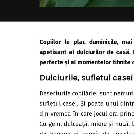
Copiilor le plac duminicile, m
apetisant al dulciurilor de casă. 
perfecte şi al momentelor tihnite c
Dulciurile, sufletul casei
Deserturile copilăriei sunt nemurit
sufletul casei. Şi poate unul din
din vremea în care jocul era princ
Cu gem, dulceață, miere şi nucă,
de banane şi cremă de ciocolată