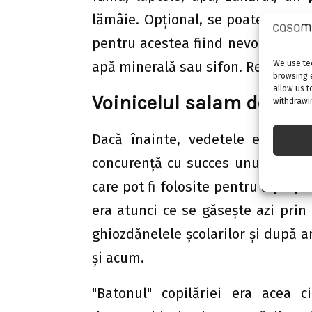
lămâie. Opțional, se poate adăuga ş
pentru acestea fiind nevoit să renu
apă minerală sau sifon. Rezultatul 
We use tec
browsing 
allow us t
Voinicelul salam de bisc
withdrawin
Dacă înainte, vedetele erau bisc
concurență cu succes unui spărgă
care pot fi folosite pentru a prepa
era atunci ce se găseşte azi pri
ghiozdănelele şcolarilor şi după am
şi acum.
"Batonul" copilăriei era acea 