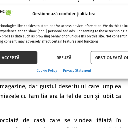
i unt topit. Clătitele pot fi, însă, şi de post,
Gestionează confidențialitatea
nți la ouă şi la lapte, pe care îl vei înlocui cu
va fi la fel de bun, ba chiar mai fraged.
hnologies like cookies to store and/or access device information. We do this to i
experience and to show (non-) personalized ads. Consenting to these technologies
o process data such as browsing behavior or unique IDs on this site. Not consentin
uiți și ciocolata de casă
g consent, may adversely affect certain features and functions.
uiții Voinicel sau orice biscuite care făcea
ACCEPTĂ
REFUZĂ
GESTIONEAZĂ OP
tor de nuci, acum există numeroase variante
Cookie Policy
Privacy Statement
ra un salam de biscuiți excelent. Nici cacao nu
n magazine, dar gustul desertului care umplea
iezele cu familia era la fel de bun şi iubit ca
ciocolată de casă care se vindea tăiată în