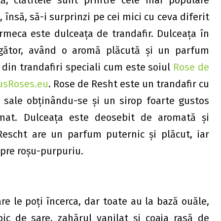
 însă, să-i surprinzi pe cei mici cu ceva diferit
rmeca este dulceața de trandafir. Dulceața în
ăgător, având o aromă plăcută şi un parfum
din trandafiri speciali cum este soiul
Rose de
sRoses.eu
. Rose de Resht este un trandafir cu
 sale obținându-se şi un sirop foarte gustos
mat. Dulceața este deosebit de aromată și
escht are un parfum puternic și plăcut, iar
spre roșu-purpuriu.
re le poți încerca, dar toate au la bază ouăle,
pic de sare, zahărul vanilat şi coaja rasă de