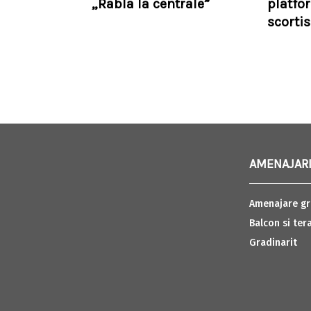
„Rabla la centrale”
platfo
scorti
AMENAJARI
Amenajare gr
Balcon si ter
Gradinarit