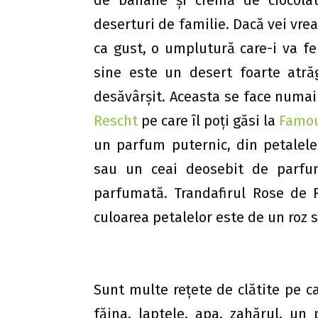
deserturi de familie. Dacă vei vrea,
ca gust, o umplutură care-i va fe
sine este un desert foarte atr
desăvârşit. Aceasta se face numai 
Rescht
pe care îl poți găsi la
Famou
un parfum puternic, din petalele
sau un ceai deosebit de parfu
parfumată. Trandafirul Rose de R
culoarea petalelor este de un roz 
Sunt multe rețete de clătite pe ca
făina, laptele, apa, zahărul, un 