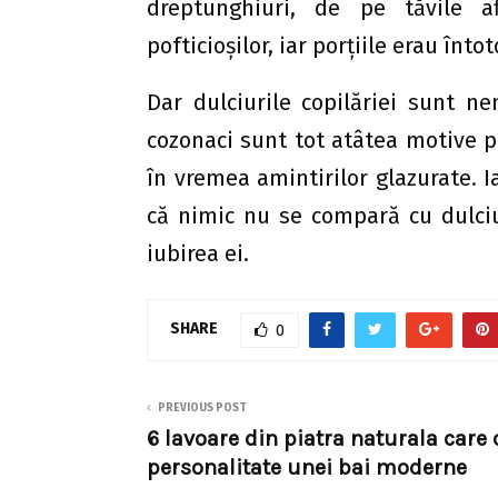
dreptunghiuri, de pe tăvile afl
pofticioşilor, iar porțiile erau în
Dar dulciurile copilăriei sunt ne
cozonaci sunt tot atâtea motive pe
în vremea amintirilor glazurate. Ia
că nimic nu se compară cu dulciu
iubirea ei.
SHARE
0
PREVIOUS POST
6 lavoare din piatra naturala care
personalitate unei bai moderne