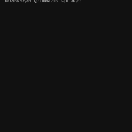
by
Adina Meyers
13 iunie 2019
0
956