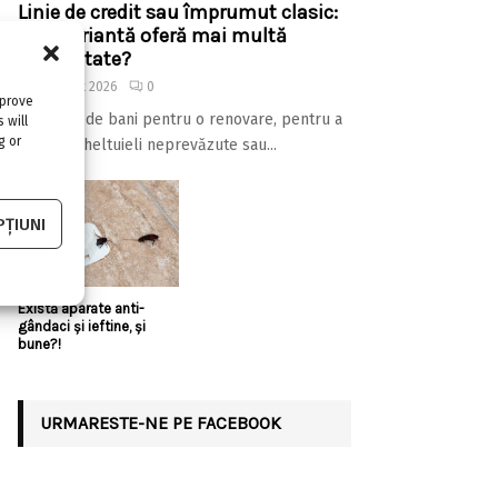
Linie de credit sau împrumut clasic:
care variantă oferă mai multă
flexibilitate?
4 august 2026
0
mprove
Ai nevoie de bani pentru o renovare, pentru a
 will
g or
acoperi cheltuieli neprevăzute sau...
ȚIUNI
Există aparate anti-
gândaci și ieftine, și
bune?!
URMARESTE-NE PE FACEBOOK