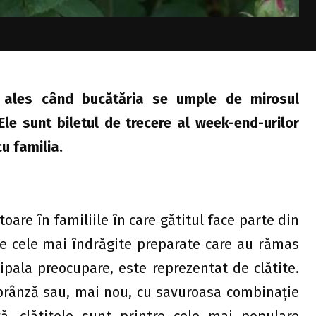
ai ales când bucătăria se umple de mirosul
Ele sunt biletul de trecere al week-end-urilor
u familia.
oare în familiile în care gătitul face parte din
tre cele mai îndrăgite preparate care au rămas
ipala preocupare, este reprezentat de clătite.
 brânză sau, mai nou, cu savuroasa combinație
, clătitele sunt printre cele mai populare