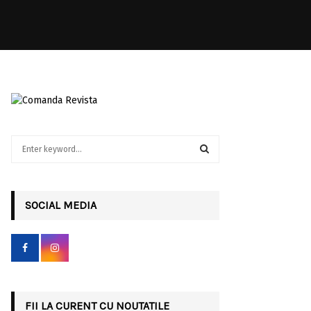
S
e
a
S
r
c
SOCIAL MEDIA
E
h
f
A
o
r
R
:
C
FII LA CURENT CU NOUTATILE