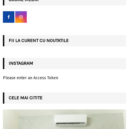
h
f
A
o
r
R
:
C
FII LA CURENT CU NOUTATILE
H
INSTAGRAM
Please enter an Access Token
CELE MAI CITITE