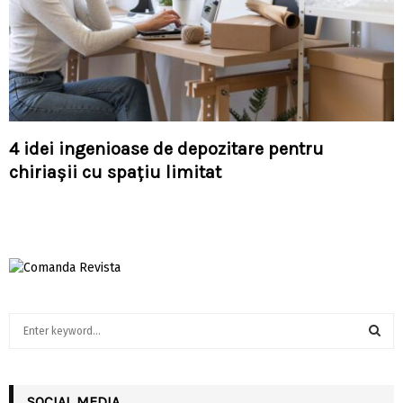
4 idei ingenioase de depozitare pentru
chiriașii cu spațiu limitat
S
e
a
S
r
c
SOCIAL MEDIA
E