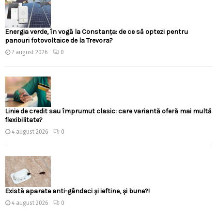
Energia verde, în vogă la Constanța: de ce să optezi pentru
panouri fotovoltaice de la Trevora?
7 august 2026
0
Linie de credit sau împrumut clasic: care variantă oferă mai multă
flexibilitate?
4 august 2026
0
Există aparate anti-gândaci și ieftine, și bune?!
4 august 2026
0