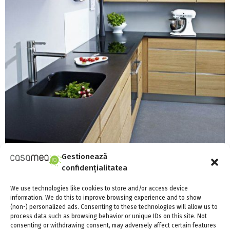
Gestionează
Secretul unei bucatarii rafinate: blatul din
confidențialitatea
granit natural
We use technologies like cookies to store and/or access device
information. We do this to improve browsing experience and to show
(non-) personalized ads. Consenting to these technologies will allow us to
process data such as browsing behavior or unique IDs on this site. Not
consenting or withdrawing consent, may adversely affect certain features