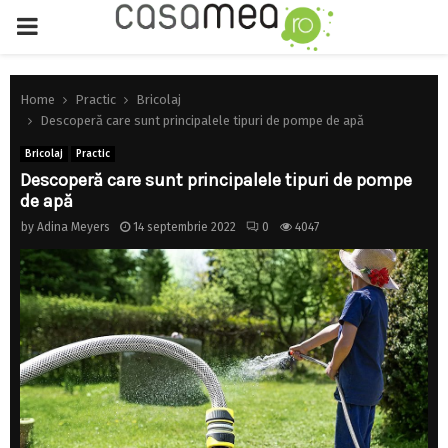
PRIMARY
MENU
Home
Practic
Bricolaj
Descoperă care sunt principalele tipuri de pompe de apă
Bricolaj
Practic
Descoperă care sunt principalele tipuri de pompe
de apă
by
Adina Meyers
14 septembrie 2022
0
4047