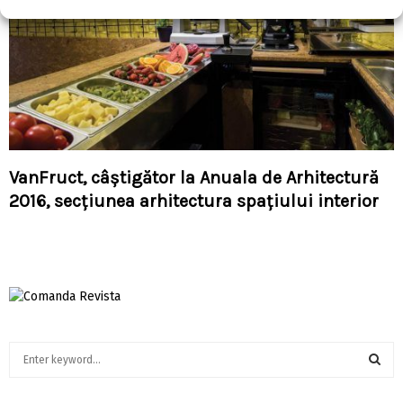
VanFruct, câștigător la Anuala de Arhitectură
2016, secțiunea arhitectura spațiului interior
S
e
a
S