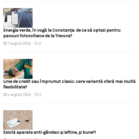
Energia verde, în vogă la Constanța: de ce să optezi pentru
panouri fotovoltaice de la Trevora?
7 august 2026
0
Linie de credit sau împrumut clasic: care variantă oferă mai multă
flexibilitate?
4 august 2026
0
Există aparate anti-gândaci și ieftine, și bune?!