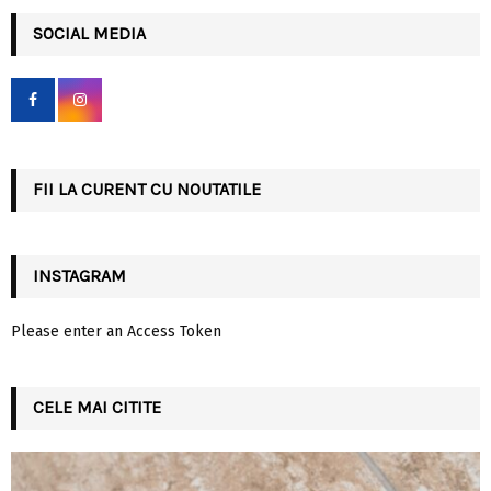
r
c
SOCIAL MEDIA
E
h
f
A
o
r
R
:
C
FII LA CURENT CU NOUTATILE
H
INSTAGRAM
Please enter an Access Token
CELE MAI CITITE