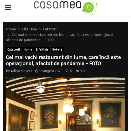
PRIMARY
MENU
Home
LifeStyle
Calatorii
Cel mai vechi restaurant din lume, care încă este operațional,
afectat de pandemie – FOTO
Calatorii
Home
LifeStyle
Retete
Cel mai vechi restaurant din lume, care încă este
operațional, afectat de pandemie – FOTO
by
Adina Meyers
12 august 2020
0
915