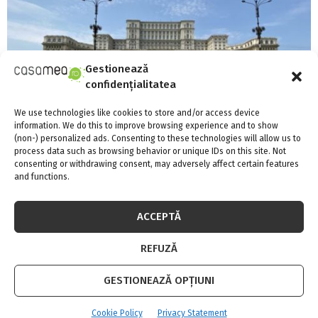
Gestionează
confidențialitatea
We use technologies like cookies to store and/or access device
information. We do this to improve browsing experience and to show
(non-) personalized ads. Consenting to these technologies will allow us to
process data such as browsing behavior or unique IDs on this site. Not
consenting or withdrawing consent, may adversely affect certain features
and functions.
Bolt a lansat serviciul de închiriere a
trotinetelor electrice. Care este prețul?
ACCEPTĂ
REFUZĂ
GESTIONEAZĂ OPȚIUNI
Cookie Policy
Privacy Statement